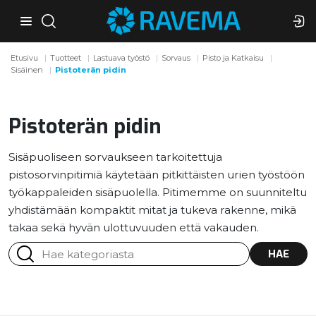
Etusivu
Tuotteet
Lastuava työstö
Sorvaus
Pisto ja Katkaisu
Sisäinen
Pistoterän pidin
Pistoterän pidin
Sisäpuoliseen sorvaukseen tarkoitettuja
pistosorvinpitimiä käytetään pitkittäisten urien työstöön
työkappaleiden sisäpuolella. Pitimemme on suunniteltu
yhdistämään kompaktit mitat ja tukeva rakenne, mikä
takaa sekä hyvän ulottuvuuden että vakauden.
HAE