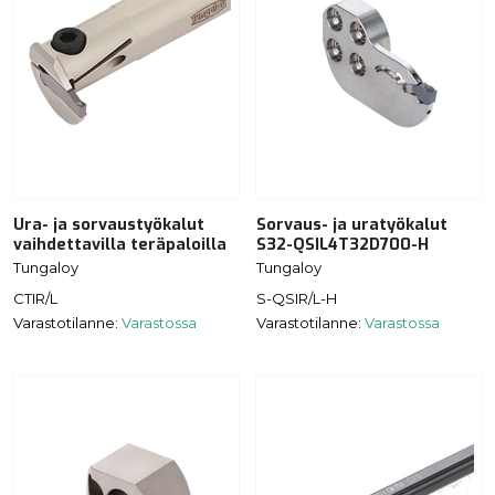
Ura- ja sorvaustyökalut
Sorvaus- ja uratyökalut
vaihdettavilla teräpaloilla
S32-QSIL4T32D700-H
Tungaloy
Tungaloy
CTIR/L
S-QSIR/L-H
Varastotilanne:
Varastossa
Varastotilanne:
Varastossa