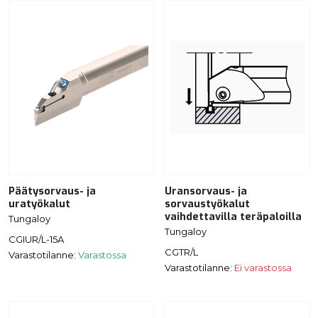
Päätysorvaus- ja
Uransorvaus- ja
uratyökalut
sorvaustyökalut
vaihdettavilla teräpaloilla
Tungaloy
Tungaloy
CGIUR/L-15A
CGTR/L
Varastotilanne:
Varastossa
Varastotilanne:
Ei varastossa