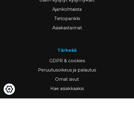
Ajankohtaista
Tietopankki
Asiakastarinat
Tärkeää
GDPR & cookies
Peruutusoikeus ja palautus
Omat sivut
Hae asiakkaaksi
Yhteystiedot
www.ravema.fi
+358 20 794 0000