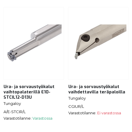
Ura- ja sorvaustyökalut
Ura- ja sorvaustyökalut
vaihtopalaterillä E10-
vaihdettavilla teräpaloilla
STCIL12-D13U
Tungaloy
Tungaloy
CGIUR/L
A/E-STCIR/L
Varastotilanne:
Ei varastossa
Varastotilanne:
Varastossa