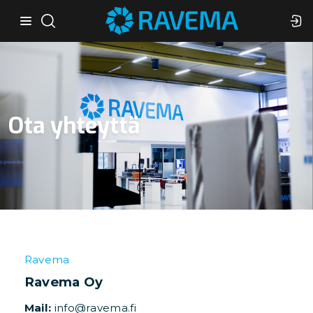
Ota yhteyttä
Ravema
Ravema Oy
Mail:
info@ravema.fi