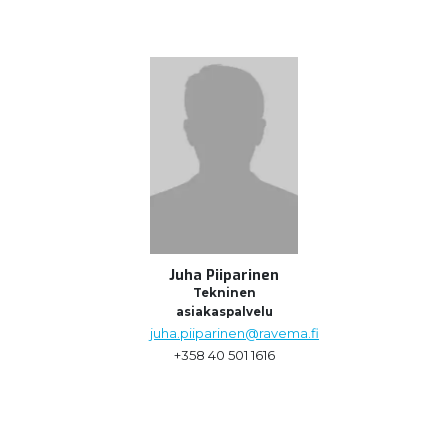
Juha Piiparinen
Tekninen
asiakaspalvelu
juha.piiparinen@ravema.fi
+358 40 501 1616