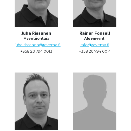
Juha Rissanen
Rainer Fonsell
Myyntijohtaja
Aluemyynti
juha.rissanen@ravema.fi
rafo@ravema.fi
+358 20 794 0013
+358 20 794 0014