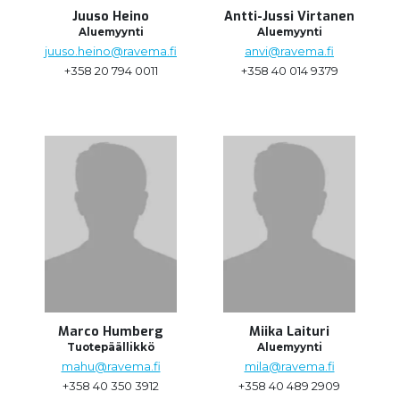
Juuso Heino
Antti-Jussi Virtanen
Aluemyynti
Aluemyynti
juuso.heino@ravema.fi
anvi@ravema.fi
+358 20 794 0011
+358 40 014 9379
Marco Humberg
Miika Laituri
Tuotepäällikkö
Aluemyynti
mahu@ravema.fi
mila@ravema.fi
+358 40 350 3912
+358 40 489 2909