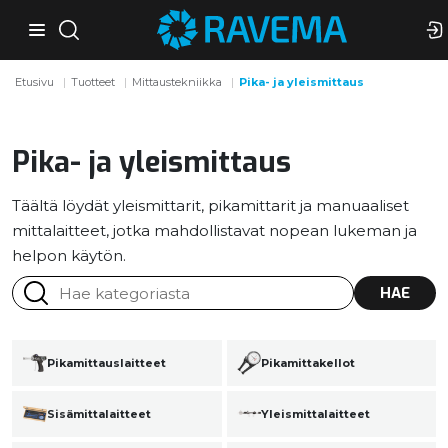
Etusivu
Tuotteet
Mittaustekniikka
Pika- ja yleismittaus
Pika- ja yleismittaus
Täältä löydät yleismittarit, pikamittarit ja manuaaliset
mittalaitteet, jotka mahdollistavat nopean lukeman ja
helpon käytön.
HAE
Pikamittauslaitteet
Pikamittakellot
Sisämittalaitteet
Yleismittalaitteet