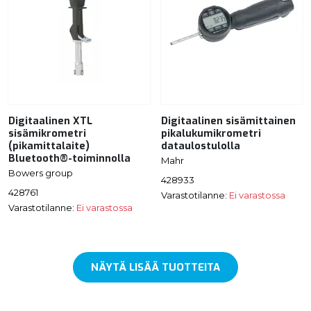
Digitaalinen XTL
Digitaalinen sisämittainen
sisämikrometri
pikalukumikrometri
(pikamittalaite)
dataulostulolla
Bluetooth®-toiminnolla
Mahr
Bowers group
428933
428761
Varastotilanne:
Ei varastossa
Varastotilanne:
Ei varastossa
NÄYTÄ LISÄÄ TUOTTEITA