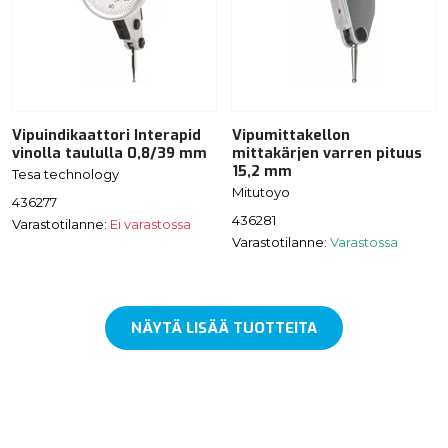
Vipuindikaattori Interapid
Vipumittakellon
vinolla taululla 0,8/39 mm
mittakärjen varren pituus
15,2 mm
Tesa technology
Mitutoyo
436277
436281
Varastotilanne:
Ei varastossa
Varastotilanne:
Varastossa
NÄYTÄ LISÄÄ TUOTTEITA