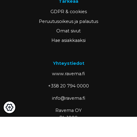
Tärkeää
GDPR & cookies
Peruutusoikeus ja palautus
Omat sivut
Hae asiakkaaksi
Yhteystiedot
www.ravema.fi
+358 20 794 0000
info@ravema.fi
Ravema OY
PL 1000
33201 Tampere