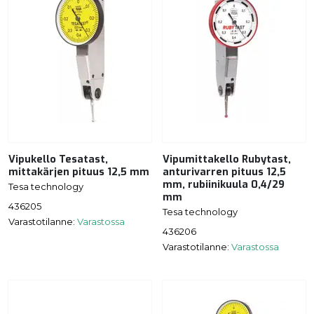
Vipukello Tesatast,
Vipumittakello Rubytast,
mittakärjen pituus 12,5 mm
anturivarren pituus 12,5
mm, rubiinikuula 0,4/29
Tesa technology
mm
436205
Tesa technology
Varastotilanne:
Varastossa
436206
Varastotilanne:
Varastossa