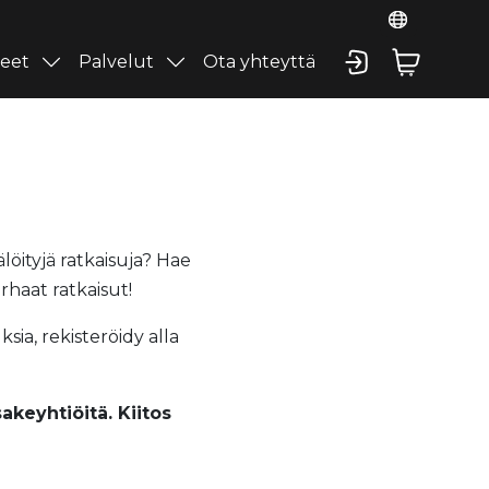
eet
Palvelut
Ota yhteyttä
öityjä ratkaisuja? Hae
haat ratkaisut!
ia, rekisteröidy alla
akeyhtiöitä. Kiitos