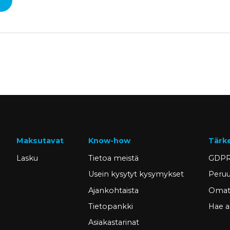
Maksutavat
Know-how
Tärk
Lasku
Tietoa meistä
GDPR
Usein kysytyt kysymykset
Peruu
Ajankohtaista
Omat 
Tietopankki
Hae a
Asiakastarinat