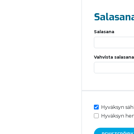
Salasan
Salasana
Vahvista salasana
Hyväksyn sähk
Hyväksyn henk