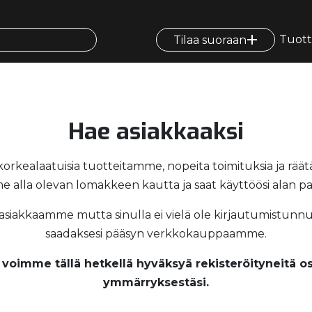
Tuott
Tilaa suoraan
Hae asiakkaaksi
rkealaatuisia tuotteitamme, nopeita toimituksia ja räätäl
 alla olevan lomakkeen kautta ja saat käyttöösi alan par
 asiakkaamme mutta sinulla ei vielä ole kirjautumistunnuks
saadaksesi pääsyn verkkokauppaamme.
voimme tällä hetkellä hyväksyä rekisteröityneitä os
ymmärryksestäsi.