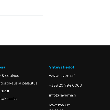
eää
Yhteystiedot
 & cookies
www.ravema.fi
tusoikeus ja palautus
+358 20 794 0000
sivut
info@ravema.fi
siakkaaksi
Ravema OY