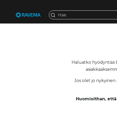
Haluatko hyödyntää ko
asiakkaaksemme
Jos olet jo nykyinen
Huomioithan, että 