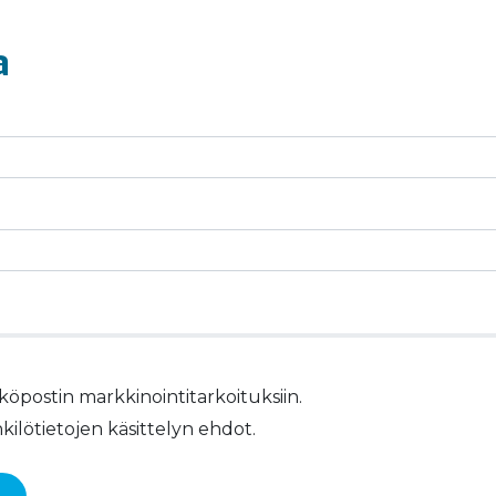
a
öpostin markkinointitarkoituksiin.
ilötietojen käsittelyn ehdot.