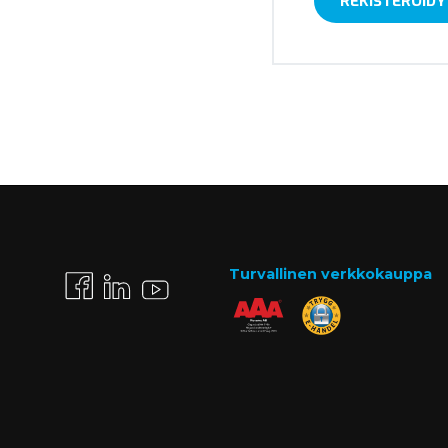
REKISTERÖIDY
Turvallinen verkkokauppa