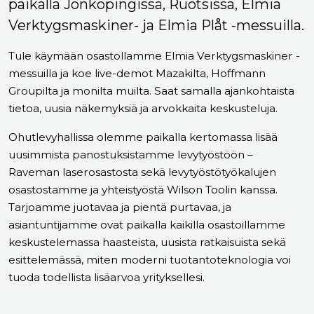
paikalla Jönköpingissä, Ruotsissa, Elmia
Verktygsmaskiner- ja Elmia Plåt -messuilla.
Tule käymään osastollamme Elmia Verktygsmaskiner -
messuilla ja koe live-demot Mazakilta, Hoffmann
Groupilta ja monilta muilta. Saat samalla ajankohtaista
tietoa, uusia näkemyksiä ja arvokkaita keskusteluja.
Ohutlevyhallissa olemme paikalla kertomassa lisää
uusimmista panostuksistamme levytyöstöön –
Raveman laserosastosta sekä levytyöstötyökalujen
osastostamme ja yhteistyöstä Wilson Toolin kanssa.
Tarjoamme juotavaa ja pientä purtavaa, ja
asiantuntijamme ovat paikalla kaikilla osastoillamme
keskustelemassa haasteista, uusista ratkaisuista sekä
esittelemässä, miten moderni tuotantoteknologia voi
tuoda todellista lisäarvoa yrityksellesi.