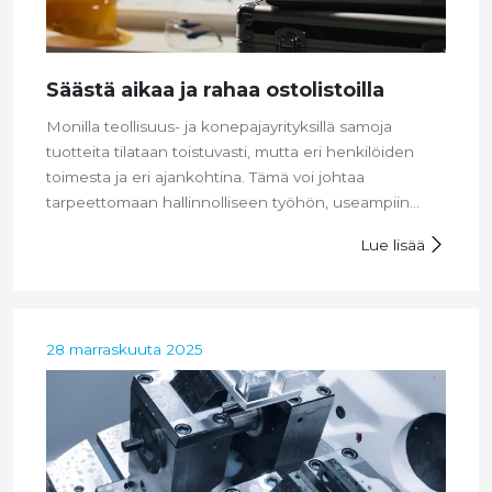
Säästä aikaa ja rahaa ostolistoilla
Monilla teollisuus- ja konepajayrityksillä samoja
tuotteita tilataan toistuvasti, mutta eri henkilöiden
toimesta ja eri ajankohtina. Tämä voi johtaa
tarpeettomaan hallinnolliseen työhön, useampiin
toimituksiin kuin on tarpeen ja pahimmillaan
Lue lisää
virhetilauksiin. Ostolistojemme avulla saatte
yksinkertaisemman ja selkeämmän tavan hallita
toistuvia tilauksianne.
28 marraskuuta 2025