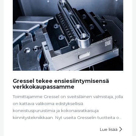
Gressel tekee ensiesiintymisensä
verkkokaupassamme
Toimittajamme Gressel on sveitsiläinen valmistaja, jolla
on kattava valikoima edistyksellisiä
koneistuspuruistimia ja kokonaisratkaisuja
kiinnitystekniikkaan. Nyt useita Gresselin tuotteita on
saatavilla tilattavaksi suoraan verkkokaupastamme!
Lue lisää