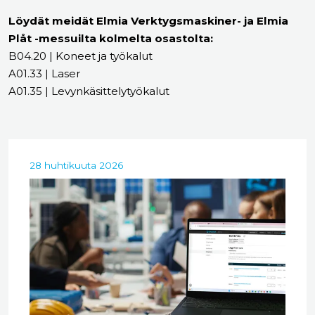
Löydät meidät Elmia Verktygsmaskiner- ja Elmia
Plåt -messuilta kolmelta osastolta:
B04.20 | Koneet ja työkalut
A01.33 | Laser
A01.35 | Levynkäsittelytyökalut
28 huhtikuuta 2026