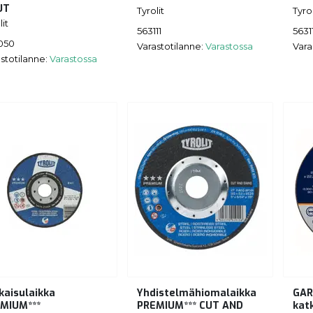
UT
Tyrolit
Tyrol
lit
563111
5631
050
Varastotilanne:
Varastossa
Vara
stotilanne:
Varastossa
kaisulaikka
Yhdistelmähiomalaikka
GAR
MIUM***
PREMIUM*** CUT AND
kat