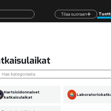
Tuott
Tilaa suoraan
tkaisulaikat
Hartsisidonnaiset
Laboratoriokatka
katkaisulaikat