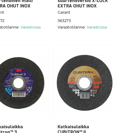
rtehoinen malli
suurtehoversio X-LOCK
RA OHUT INOX
EXTRA OHUT INOX
nt
Garant
272
563273
stotilanne:
Varastossa
Varastotilanne:
Varastossa
kaisulaikka
Katkaisulaikka
itron™ 3
CUBITRON™ II