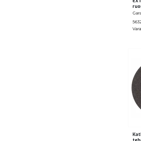
EXT
ruo
Gar
563
Vara
Kat
teh