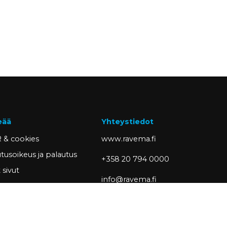
eää
Yhteystiedot
 & cookies
www.ravema.fi
tusoikeus ja palautus
+358 20 794 0000
sivut
info@ravema.fi
siakkaaksi
Ravema OY
PL 1000
33201 Tampere