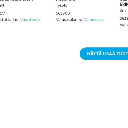
ERI
ant
Tyrolit
3m
277
563300
5633
stotilanne:
Varastossa
Varastotilanne:
Varastossa
Vara
NÄYTÄ LISÄÄ TUOT