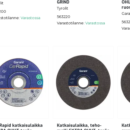
GRIND
OHU
lit
ruo
Tyrolit
200
Gara
563220
stotilanne:
Varastossa
563
Varastotilanne:
Varastossa
Vara
Rapid katkaisulaikka
Katkaisulaikka, teho-
Kat