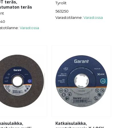
T teräs,
Tyrolit
stumaton teräs
563250
nt
Varastotilanne:
Varastossa
240
stotilanne:
Varastossa
kaisulaikka,
Katkaisulaikka,