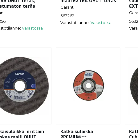
RA OHUT teräs,
malli EXTRA OHUT, teräs
suu
stumaton teräs
EXT
Garant
ant
Gara
563262
256
563
Varastotilanne:
Varastossa
stotilanne:
Varastossa
Vara
kaisulaikka, erittäin
Katkaisulaikka
Kat
okas malli OHUT
PREMIUM***
Cub