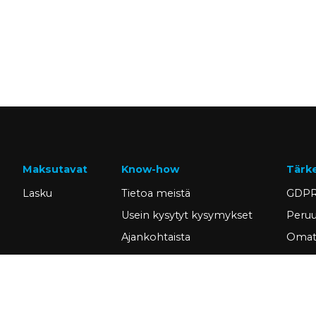
Maksutavat
Know-how
Tärk
Lasku
Tietoa meistä
GDPR
Usein kysytyt kysymykset
Peruu
Ajankohtaista
Omat 
Tietopankki
Hae a
Asiakastarinat