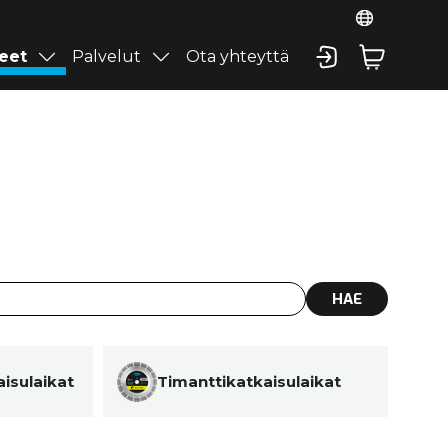
eet
Palvelut
Ota yhteyttä
HAE
isulaikat
Timanttikatkaisulaikat