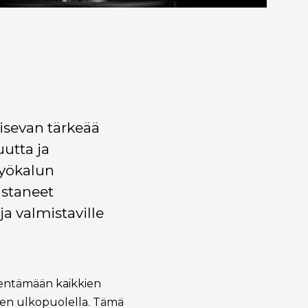
aisevan tärkeää
uutta ja
työkalun
istaneet
ja valmistaville
yhentämään kaikkien
een ulkopuolella. Tämä