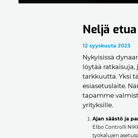
Neljä etua
12 syyskuuta 2023
Nykyisissä dynaam
löytää ratkaisuja
tarkkuutta. Yksi t
esiasetuslaite. Nä
tapamme valmistell
yrityksille.
Ajan säästö ja p
Elbo Controlli NIK
työkalujen asetus