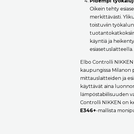
Pidempi työkaluj
Oikein tehty esias
merkittävästi. Yli
toistuviin työkalu
tuotantokatkoksiin.
käyntiä ja heikent
esiasetuslaitteella.
Elbo Controlli NIKKEN 
kaupungissa Milanon p
mittauslaitteiden ja es
käyttävät aina luonnon
lämpöstabiilisuuden va
Controlli NIKKEN on keh
E346+
-mallista monip