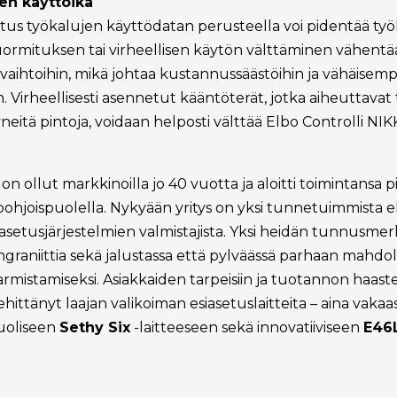
en käyttöikä
etus työkalujen käyttödatan perusteella voi pidentää ty
kuormituksen tai virheellisen käytön välttäminen vähentä
nvaihtoihin, mikä johtaa kustannussäästöihin ja vähäisemp
 Virheellisesti asennetut kääntöterät, jotka aiheuttavat 
yneitä pintoja, voidaan helposti välttää Elbo Controlli NI
on ollut markkinoilla jo 40 vuotta ja aloitti toimintansa
ohjoispuolella. Nykyään yritys on yksi tunnetuimmista e
iasetusjärjestelmien valmistajista. Yksi heidän tunnusmer
graniittia sekä jalustassa että pylväässä parhaan mahdo
rmistamiseksi. Asiakkaiden tarpeisiin ja tuotannon haaste
ittänyt laajan valikoiman esiasetuslaitteita – aina vakaa
uoliseen
Sethy Six
-laitteeseen sekä innovatiiviseen
E46