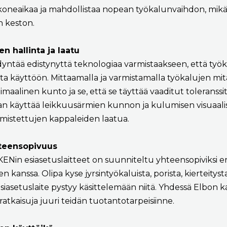
 koneaikaa ja mahdollistaa nopean työkalunvaihdon, mik
n keston.
n hallinta ja laatu
dyntää edistynyttä teknologiaa varmistaakseen, että työk
iita käyttöön. Mittaamalla ja varmistamalla työkalujen m
maalinen kunto ja se, että se täyttää vaaditut toleranssit. 
aan käyttää leikkuusärmien kunnon ja kulumisen visuaali
mistettujen kappaleiden laatua.
hteensopivuus
KENin esiasetuslaitteet on suunniteltu yhteensopiviksi eri
en kanssa. Olipa kyse jyrsintyökaluista, porista, kierteityst
esiasetuslaite pystyy käsittelemään niitä. Yhdessä Elbon k
ä ratkaisuja juuri teidän tuotantotarpeisiinne.