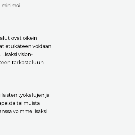
ä minimoi
alut ovat oikein
itat etukäteen voidaan
Lisäksi vision-
seen tarkasteluun.
laisten työkalujen ja
apeista tai muista
anssa voimme lisäksi