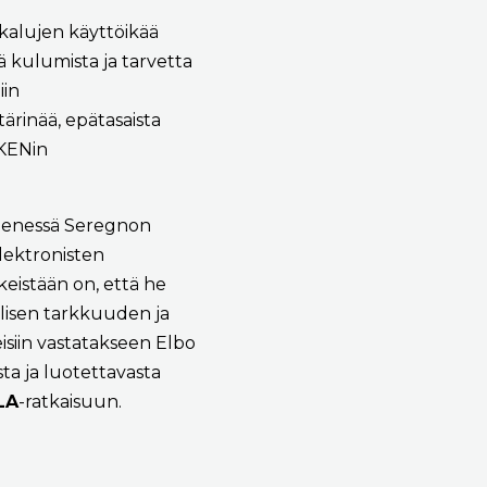
ökalujen käyttöikää
ä kulumista ja tarvetta
iin
tärinää, epätasaista
KKENin
 pienessä Seregnon
lektronisten
keistään on, että he
llisen tarkkuuden ja
isiin vastatakseen Elbo
sta ja luotettavasta
LA
-ratkaisuun.