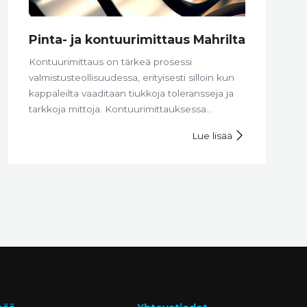
Pinta- ja kontuurimittaus Mahrilta
Kontuurimittaus on tärkeä prosessi
valmistusteollisuudessa, erityisesti silloin kun
kappaleilta vaaditaan tiukkoja toleransseja ja
tarkkoja mittoja. Kontuurimittauksessa
mitataan ja analysoidaan kappaleen ulkoisia ja
Lue lisää
sisäisiä muotoja sen varmistamiseksi, että se
täyttää tietyt geometriset vaatimukset.