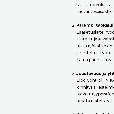
säästää arvokasta
tuotantoseisokkie
Parempi työkaluje
Esiasetuslaite hyö
asetettuja ja valm
taata työkalun opti
järjestelmää void
Tämä parantaa val
Joustavuus ja y
Elbo Controlli NIK
kiinnitysjärjestelmi
työkalutyypeistä, 
tarjota räätälöityj