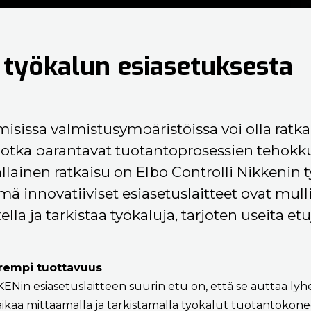
 työkalun esiasetuksesta
isissa valmistusympäristöissä voi olla ratk
, jotka parantavat tuotantoprosessien tehokk
ällainen ratkaisu on Elbo Controlli Nikkenin 
mä innovatiiviset esiasetuslaitteet ovat mull
a ja tarkistaa työkaluja, tarjoten useita etu
arempi tuottavuus
KENin esiasetuslaitteen suurin etu on, että se auttaa l
aikaa mittaamalla ja tarkistamalla työkalut tuotantokon