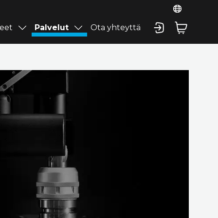
eet
Palvelut
Ota yhteyttä