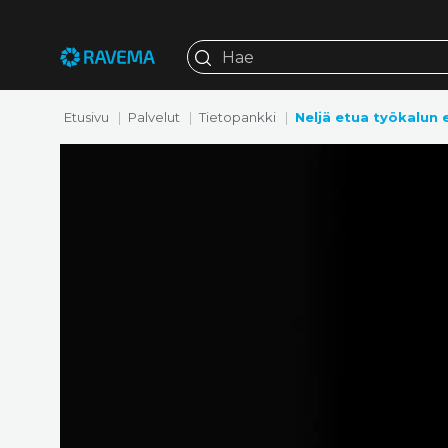
Etusivu
Palvelut
Tietopankki
Neljä etua työkalun 