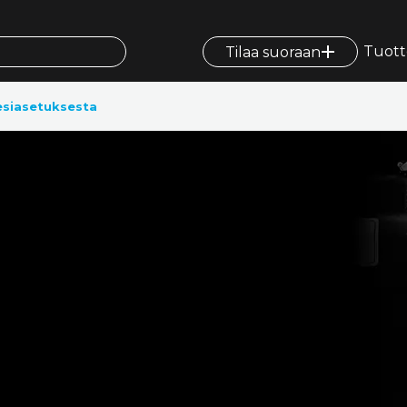
Tuott
Tilaa suoraan
esiasetuksesta