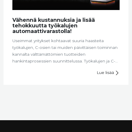
Vähennä kustannuksia ja lisää
tehokkuutta työkalujen
automaattivarastolla!
Useimmat yritykset kohtaavat suuria haasteita
työkalujen, C-osien tai muiden päivittäisen toiminnan
kannalta välttämättömien tuotteiden
hankintaprosessien suunnittelussa. Työkalujen ja C-
osien hankintavolyymit ovat usein pieniä (alle 20 %),
Lue lisää
mutta ne muodostavat suuren osan hallinnollisista
hankintakustannuksista (yli 80 %), ja ovat siksi erittäin
kustannusintensiivisiä.