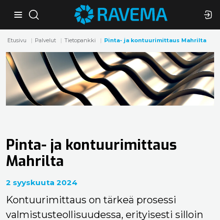
Etusivu
Palvelut
Tietopankki
Pinta- ja kontuurimittaus Mahrilta
Pinta- ja kontuurimittaus
Mahrilta
2 syyskuuta 2024
Kontuurimittaus on tärkeä prosessi
valmistusteollisuudessa, erityisesti silloin