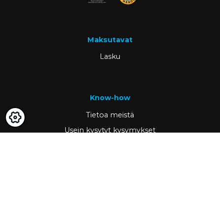
Maksutavat
Lasku
Know-how
Tietoa meistä
Usein kysytyt kysymykset
Ajankohtaista
Tietopankki
Asiakastarinat
Tärkeää