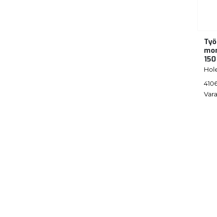
Työ
mom
15
Hol
410
Vara