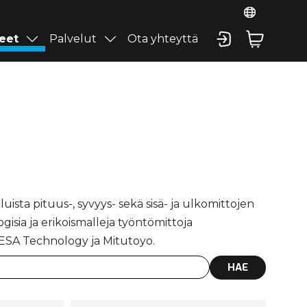
eet
Palvelut
Ota yhteyttä
ista pituus-, syvyys- sekä sisä- ja ulkomittojen
ogisia ja erikoismalleja työntömittoja
TESA Technology ja Mitutoyo.
HAE