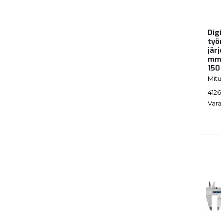
Dig
työ
jär
mm/
15
Mit
412
Vara