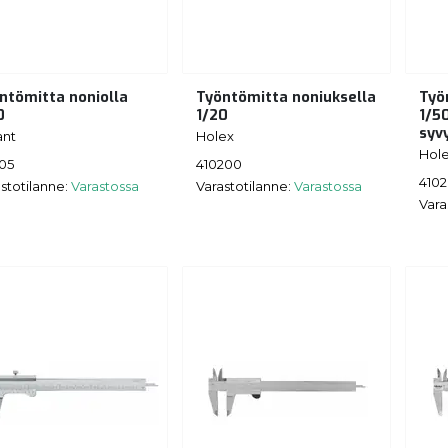
ntömitta noniolla
Työntömitta noniuksella
Työ
0
1/20
1/5
syv
ant
Holex
Hol
105
410200
410
stotilanne:
Varastossa
Varastotilanne:
Varastossa
Vara