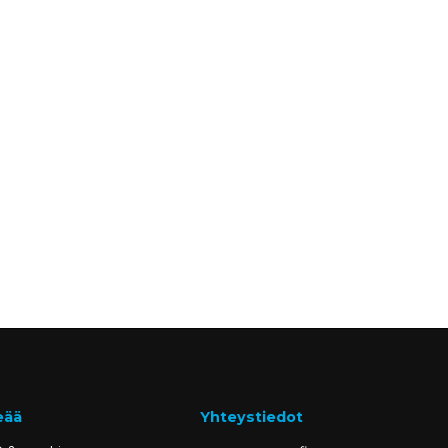
eää
Yhteystiedot