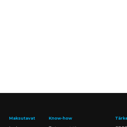
Maksutavat
Know-how
Tärk