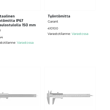
itaalinen
Työntömitta
ntömitta IP67
Garant
aulostulolla 150 mm
410100
r
Varastotilanne:
Varastossa
44
stotilanne:
Varastossa