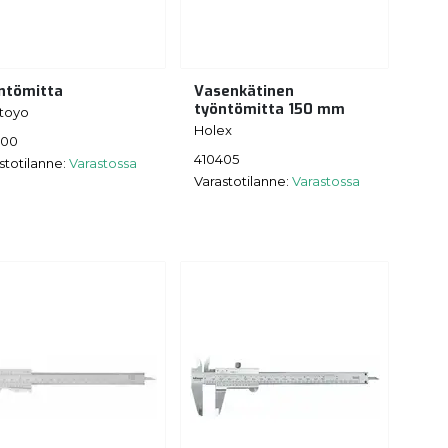
ntömitta
Vasenkätinen
työntömitta 150 mm
toyo
Holex
300
410405
stotilanne:
Varastossa
Varastotilanne:
Varastossa