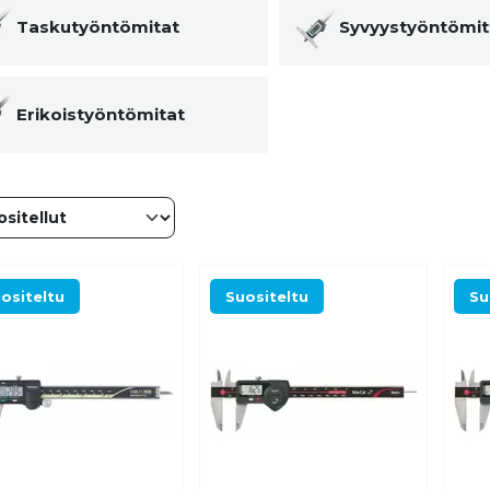
Taskutyöntömitat
Syvyystyöntömit
Erikoistyöntömitat
ositeltu
Suositeltu
Su