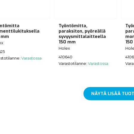
ntömitta
Työntömitta,
Työ
enttilukituksella
paraksiton, pyöreällä
par
0 mm
syvyysmittalaitteella
mom
150 mm
150
ex
Holex
Hol
625
410640
410
stotilanne:
Varastossa
Varastotilanne:
Varastossa
Vara
NÄYTÄ LISÄÄ TUOT