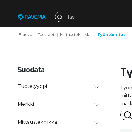
Etusivu
Tuotteet
Mittaustekniikka
Työntömitat
Ty
Suodata
Tuotetyyppi
Työnt
mitta
mark
Merkki
Mittaustekniikka