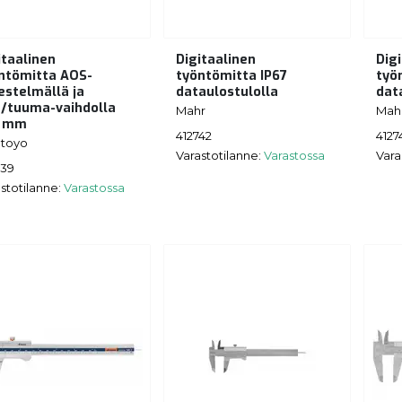
itaalinen
Digitaalinen
Dig
ntömitta AOS-
työntömitta IP67
työ
jestelmällä ja
dataulostulolla
dat
tuuma-vaihdolla
Mahr
Mah
0 mm
412742
4127
utoyo
Varastotilanne:
Varastossa
Vara
639
stotilanne:
Varastossa