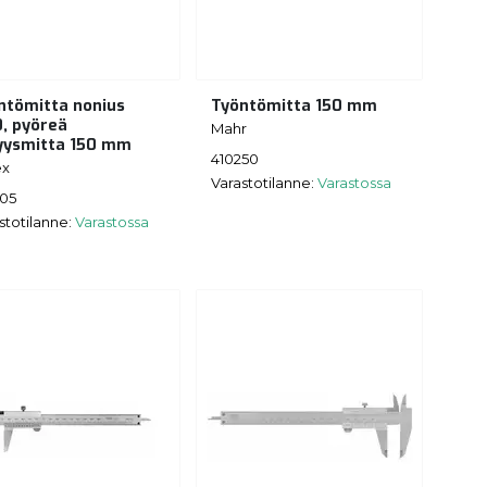
ntömitta nonius
Työntömitta 150 mm
0, pyöreä
Mahr
yysmitta 150 mm
410250
ex
Varastotilanne:
Varastossa
205
stotilanne:
Varastossa