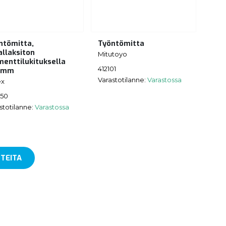
ntömitta,
Työntömitta
allaksiton
Mitutoyo
enttilukituksella
412101
 mm
Varastotilanne:
Varastossa
ex
650
stotilanne:
Varastossa
TEITA