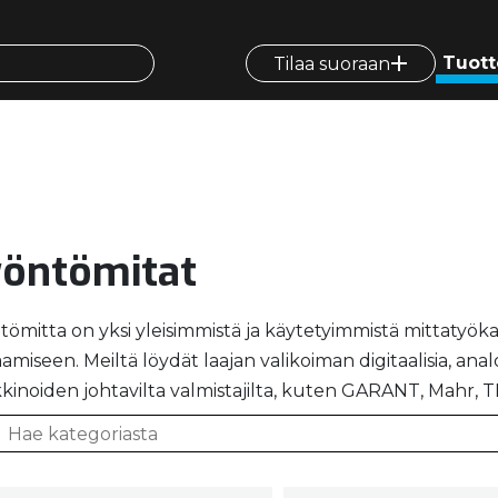
Tuott
Tilaa suoraan
öntömitat
ömitta on yksi yleisimmistä ja käytetyimmistä mittatyökalu
amiseen. Meiltä löydät laajan valikoiman digitaalisia, anal
kinoiden johtavilta valmistajilta, kuten GARANT, Mahr, 