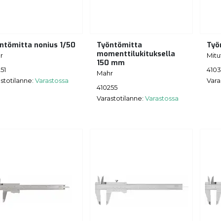
ntömitta nonius 1/50
Työntömitta
Työ
momenttilukituksella
r
Mitu
150 mm
51
410
Mahr
stotilanne:
Varastossa
Vara
410255
Varastotilanne:
Varastossa