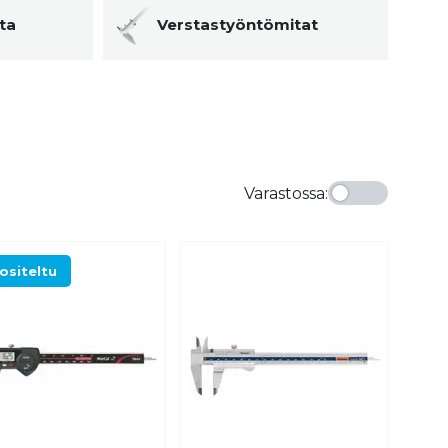
ta
Verstastyöntömitat
Varastossa
:
ositeltu