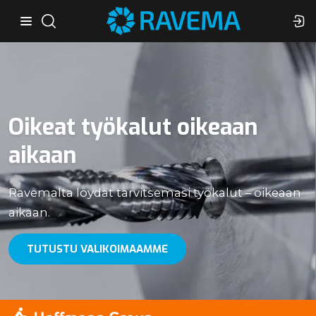
Oikeat työkalut oikeaan
aikaan
Ravemalta löydät tarvitsemasi työkalut – oikeaan
aikaan.
TUTUSTU VALIKOIMAAMME