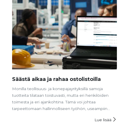
Säästä aikaa ja rahaa ostolistoilla
Monilla teollisuus- ja konepajayrityksillä samoja
tuotteita tilataan toistuvasti, mutta eri henkilöiden
toimesta ja eri ajankohtina. Tämä voi johtaa
tarpeettomaan hallinnolliseen työhön, useampiin
toimituksiin kuin on tarpeen ja pahimmillaan
Lue lisää
virhetilauksiin. Ostolistojemme avulla saatte
yksinkertaisemman ja selkeämmän tavan hallita