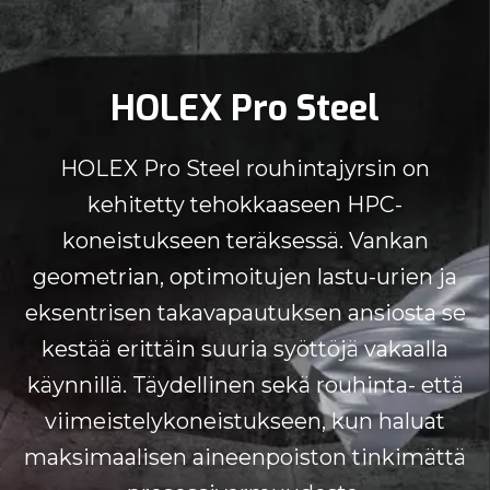
HOLEX Pro Steel
HOLEX Pro Steel rouhintajyrsin on
kehitetty tehokkaaseen HPC-
koneistukseen teräksessä. Vankan
geometrian, optimoitujen lastu-urien ja
eksentrisen takavapautuksen ansiosta se
kestää erittäin suuria syöttöjä vakaalla
käynnillä. Täydellinen sekä rouhinta- että
viimeistelykoneistukseen, kun haluat
maksimaalisen aineenpoiston tinkimättä