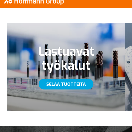
Lastuavat
työkalut
SELAA TUOTTEITA