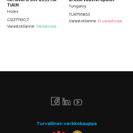
TiAlN
Tungaloy
Holex
TU6795853
G12277610,7
Varastotilanne:
Ei varastossa
Varastotilanne:
Varastossa
Turvallinen verkkokauppa