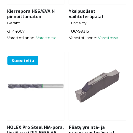
Kierrepora HSS/EVA N
Yksipuoliset
pinnoittamaton
vaihtoteräpalat
Garant
Tungaloy
G1144007
TU6799315
Varastotilanne:
Varastossa
Varastotilanne:
Varastossa
Suositeltu
HOLEX Pro Steel HM-pora,
Päätyjyrsintä- ja
lieriövarsi DIN 6535 HA
urasorvausteräpalat