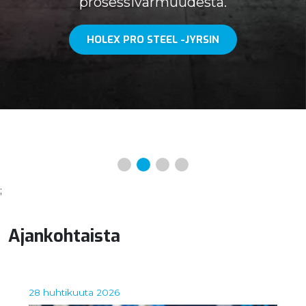
prosessivarmuudesta.
HOLEX PRO STEEL -JYRSIN
;
Ajankohtaista
28 huhtikuuta 2026