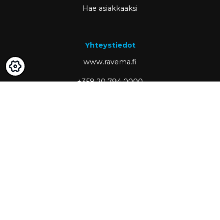
Hae asiakkaaksi
Yhteystiedot
www.ravema.fi
+358 20 794 0000
info@ravema.fi
Ravema OY
PL 1000
33201 Tampere
Partner of