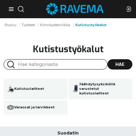
Etusivu
Tuotteet
Kiinnitystekniikka
Kutistustyökalut
Kutistustyökalut
HAE
Jäähdytysyksiköllä
Kutistuslaitteet
varustetut
kutistuslaitteet
Varaosat ja tarvikkeet
Suodatin