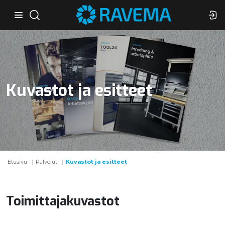
Kuvastot ja esitteet
Etusivu
Palvelut
Kuvastot ja esitteet
Toimittajakuvastot