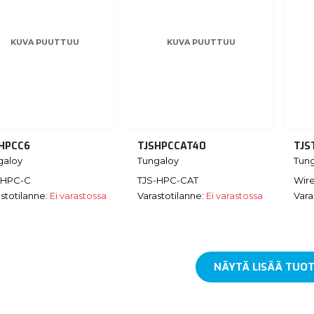
KUVA PUUTTUU
KUVA PUUTTUU
HPCC6
TJSHPCCAT40
TJS
galoy
Tungaloy
Tun
-HPC-C
TJS-HPC-CAT
Wir
stotilanne:
Ei varastossa
Varastotilanne:
Ei varastossa
Vara
NÄYTÄ LISÄÄ TUOT