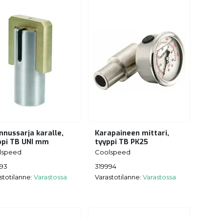
nnussarja karalle,
Karapaineen mittari,
ppi TB UNI mm
tyyppi TB PK25
lspeed
Coolspeed
993
319994
stotilanne:
Varastossa
Varastotilanne:
Varastossa