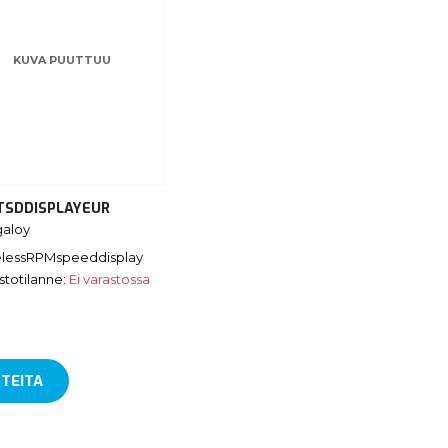
KUVA PUUTTUU
TSDDISPLAYEUR
galoy
elessRPMspeeddisplay
stotilanne:
Ei varastossa
TEITA