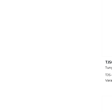
TJS
Tun
TJS
Vara