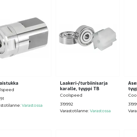
aistukka
Laakeri-/turbiinisarja
Ase
karalle, tyyppi TB
tyy
lspeed
Coolspeed
Coo
91
319992
319
stotilanne:
Varastossa
Varastotilanne:
Varastossa
Vara