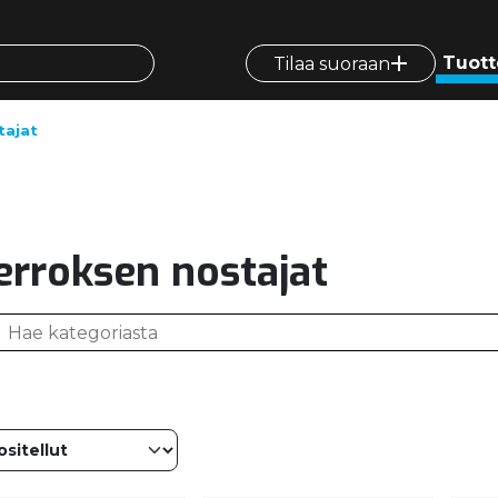
Tuott
Tilaa suoraan
tajat
erroksen nostajat