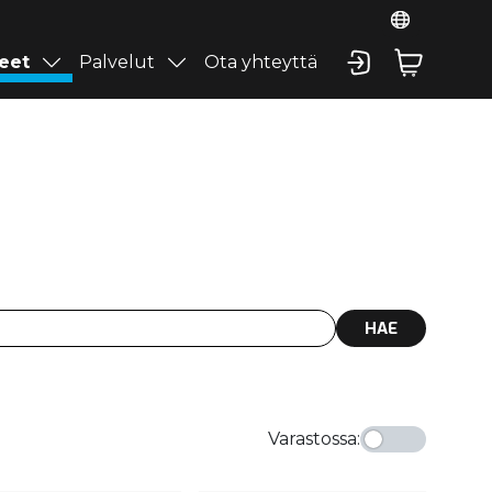
eet
Palvelut
Ota yhteyttä
HAE
Varastossa
: