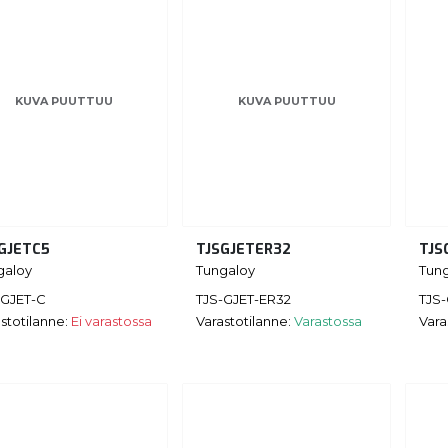
KUVA PUUTTUU
KUVA PUUTTUU
GJETC5
TJSGJETER32
TJS
galoy
Tungaloy
Tun
-GJET-C
TJS-GJET-ER32
TJS
stotilanne:
Ei varastossa
Varastotilanne:
Varastossa
Vara