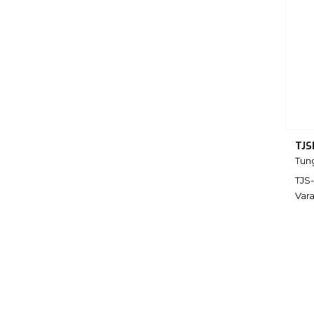
TJS
Tun
TJS
Vara