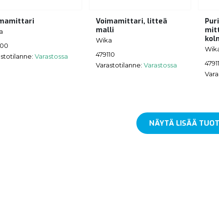
mamittari
Voimamittari, litteä
Pur
malli
mit
a
kol
Wika
100
Wik
479110
stotilanne:
Varastossa
4791
Varastotilanne:
Varastossa
Vara
NÄYTÄ LISÄÄ TUOT