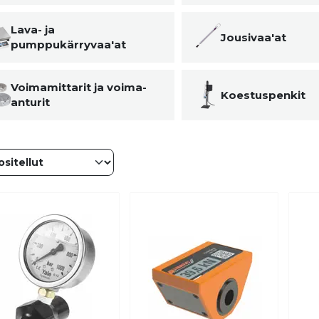
Lava- ja
Jousivaa'at
pumppukärryvaa'at
Voimamittarit ja voima-
Koestuspenkit
anturit