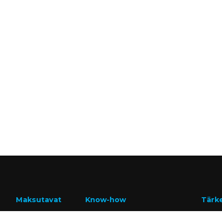
Maksutavat
Know-how
Tärk
Lasku
Tietoa meistä
GDPR