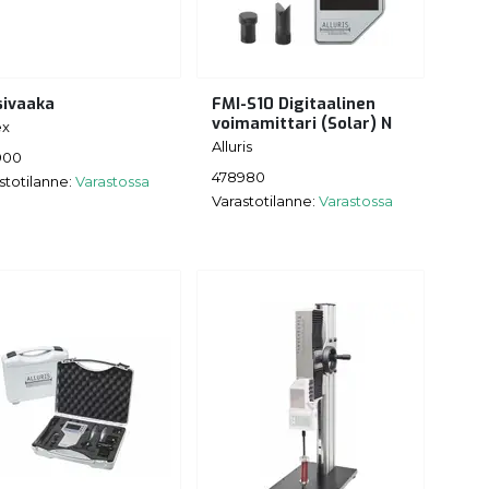
sivaaka
FMI-S10 Digitaalinen
voimamittari (Solar) N
ex
Alluris
900
478980
stotilanne:
Varastossa
Varastotilanne:
Varastossa