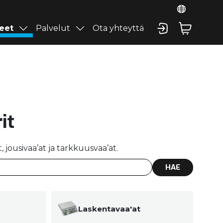
eet
Palvelut
Ota yhteyttä
it
jousivaa’at ja tarkkuusvaa’at.
HAE
Laskentavaa'at