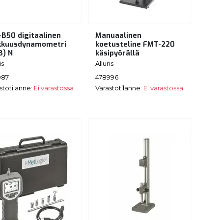
-B50 digitaalinen
Manuaalinen
kkuusdynamometri
koetusteline FMT-220
B) N
käsipyörällä
is
Alluris
987
478996
stotilanne:
Ei varastossa
Varastotilanne:
Ei varastossa