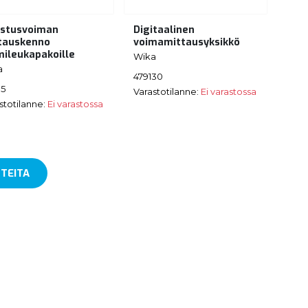
istusvoiman
Digitaalinen
tauskenno
voimamittausyksikkö
mileukapakoille
Wika
a
479130
15
Varastotilanne:
Ei varastossa
stotilanne:
Ei varastossa
TEITA