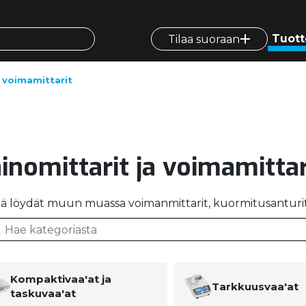
Tuott
Tilaa suoraan
a voimamittarit
inomittarit ja voimamittar
tä löydät muun muassa voimanmittarit, kuormitusanturit, 
Kompaktivaa'at ja
Tarkkuusvaa'at
taskuvaa'at