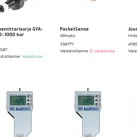
nemittarisarja GYA-
PocketSense
Jou
0–1000 bar
Allmatic
Hol
e
358777
478
087
Varastotilanne:
Ei varastossa
Vara
stotilanne:
Varastossa