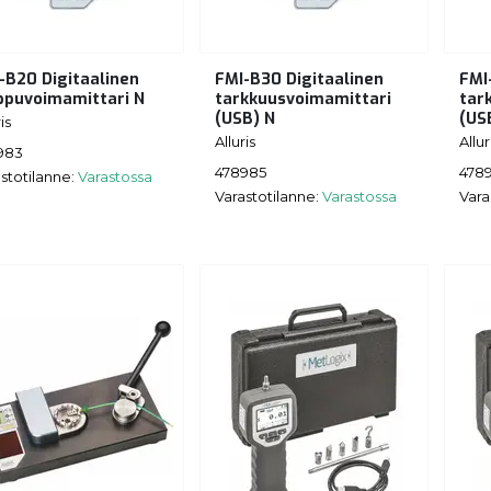
-B20 Digitaalinen
FMI-B30 Digitaalinen
FMI
ppuvoimamittari N
tarkkuusvoimamittari
tar
(USB) N
(US
is
Alluris
Allur
983
478985
478
stotilanne:
Varastossa
Varastotilanne:
Varastossa
Vara