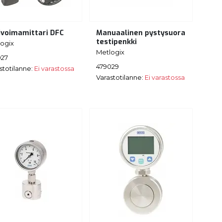
ivoimamittari DFC
Manuaalinen pystysuora
testipenkki
ogix
Metlogix
027
479029
stotilanne:
Ei varastossa
Varastotilanne:
Ei varastossa