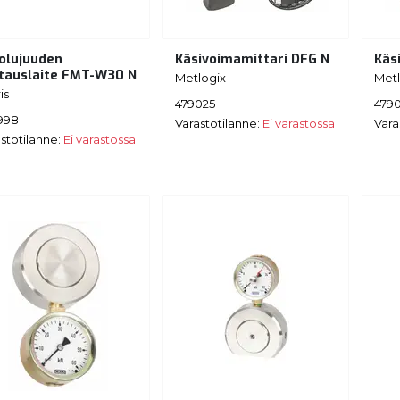
olujuuden
Käsivoimamittari DFG N
Käs
tauslaite FMT-W30 N
Metlogix
Metl
is
479025
479
998
Varastotilanne:
Ei varastossa
Vara
stotilanne:
Ei varastossa