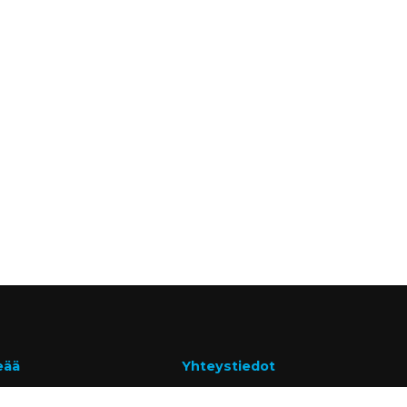
eää
Yhteystiedot
 & cookies
www.ravema.fi