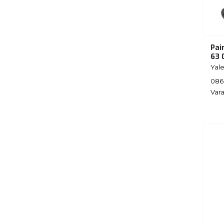
Pai
63 
Yal
086
Vara