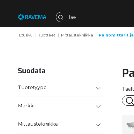
Etusivu
Tuotteet
Mittaustekniikka
Painomittarit j
Pa
Suodata
Tuotetyyppi
Tääl
Merkki
Mittaustekniikka