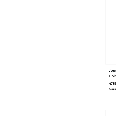
Jou
Hol
478
Vara