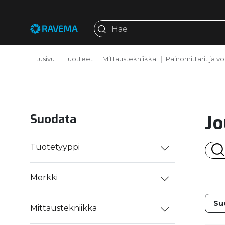
Etusivu
Tuotteet
Mittaustekniikka
Painomittarit ja v
Jo
Suodata
Tuotetyyppi
Merkki
Mittaustekniikka