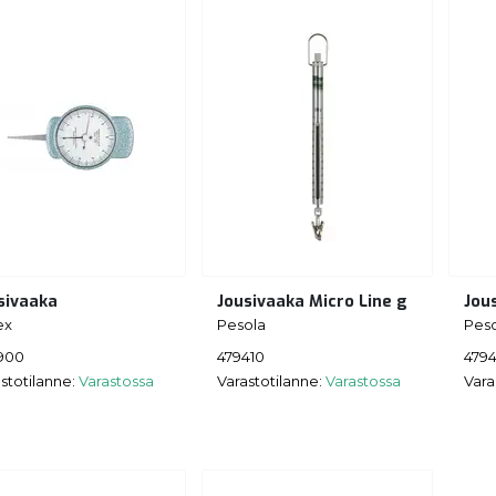
sivaaka
Jousivaaka Micro Line g
Jou
ex
Pesola
Pes
900
479410
4794
stotilanne:
Varastossa
Varastotilanne:
Varastossa
Vara