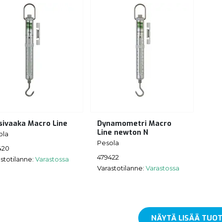
sivaaka Macro Line
Dynamometri Macro
Line newton N
ola
Pesola
420
479422
stotilanne:
Varastossa
Varastotilanne:
Varastossa
NÄYTÄ LISÄÄ TUOT