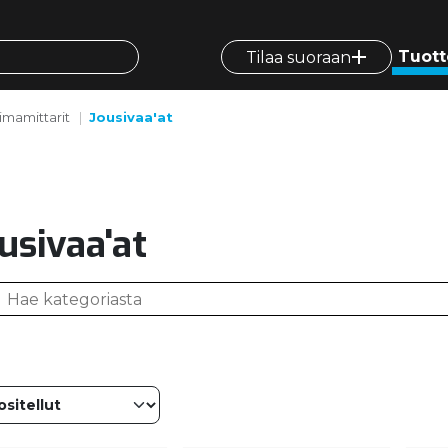
Tuott
Tilaa suoraan
oimamittarit
Jousivaa'at
usivaa'at