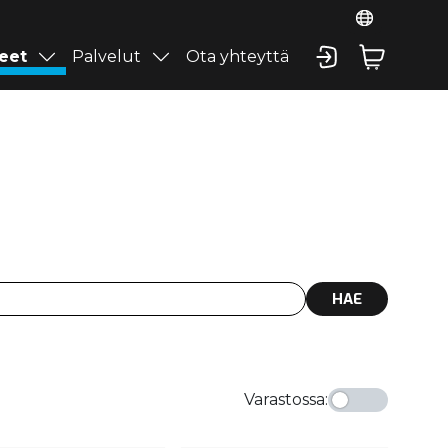
eet
Palvelut
Ota yhteyttä
HAE
Varastossa
: