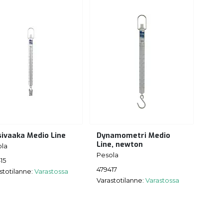
sivaaka Medio Line
Dynamometri Medio
Line, newton
ola
Pesola
15
479417
stotilanne:
Varastossa
Varastotilanne:
Varastossa