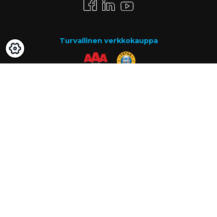
Turvallinen verkkokauppa
Maksutavat
Lasku
Know-how
Tietoa meistä
Usein kysytyt kysymykset
Ajankohtaista