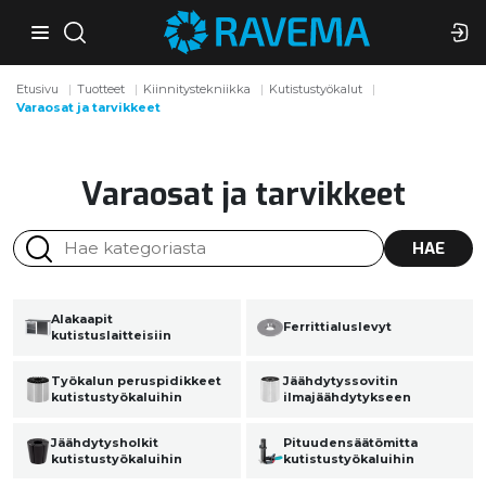
Etusivu
Tuotteet
Kiinnitystekniikka
Kutistustyökalut
Varaosat ja tarvikkeet
Varaosat ja tarvikkeet
HAE
Alakaapit
Ferrittialuslevyt
kutistuslaitteisiin
Työkalun peruspidikkeet
Jäähdytyssovitin
kutistustyökaluihin
ilmajäähdytykseen
Jäähdytysholkit
Pituudensäätömitta
kutistustyökaluihin
kutistustyökaluihin