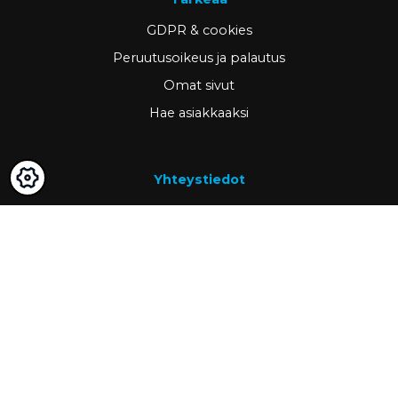
GDPR & cookies
Peruutusoikeus ja palautus
Omat sivut
Hae asiakkaaksi
Yhteystiedot
www.ravema.fi
+358 20 794 0000
info@ravema.fi
Ravema OY
PL 1000
33201 Tampere
Partner of