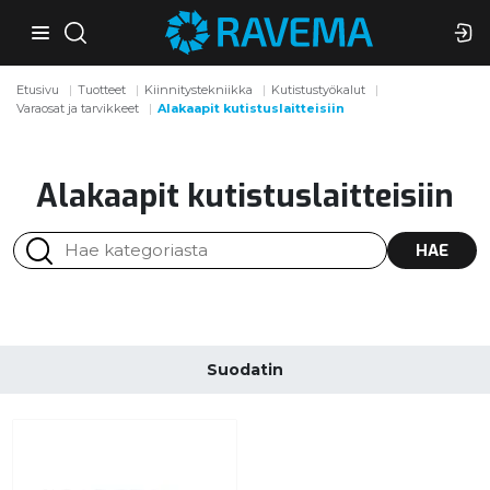
Etusivu
Tuotteet
Kiinnitystekniikka
Kutistustyökalut
Varaosat ja tarvikkeet
Alakaapit kutistuslaitteisiin
Alakaapit kutistuslaitteisiin
HAE
Suodatin