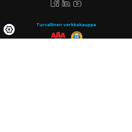
Turvallinen verkkokauppa
Maksutavat
Lasku
Know-how
Tietoa meistä
Usein kysytyt kysymykset
Ajankohtaista