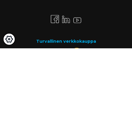
Turvallinen verkkokauppa
Maksutavat
Lasku
Know-how
Tietoa meistä