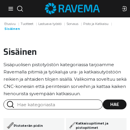
Etusivu
Tuotteet
Lastuava työstö
Sorvaus
Pisto ja Katkaisu
Sisäinen
Sisäinen
Sisäpuolisen pistotyöstön kategoriassa tarjoamme
Ravemalla pitimiä ja työkaluja ura- ja katkaisutyöstöön
reikien ja ahtaiden tilojen sisällä. Valikoima soveltuu sekä
CNC-koneisiin että perinteisiin sorveihin ja kattaa kaiken
hienourista syvempään katkaisuun.
HAE
Katkaisupitimet ja
Pistoterän pidin
pistopitimet