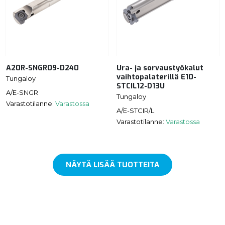
A20R-SNGR09-D240
Ura- ja sorvaustyökalut
vaihtopalaterillä E10-
Tungaloy
STCIL12-D13U
A/E-SNGR
Tungaloy
Varastotilanne:
Varastossa
A/E-STCIR/L
Varastotilanne:
Varastossa
NÄYTÄ LISÄÄ TUOTTEITA