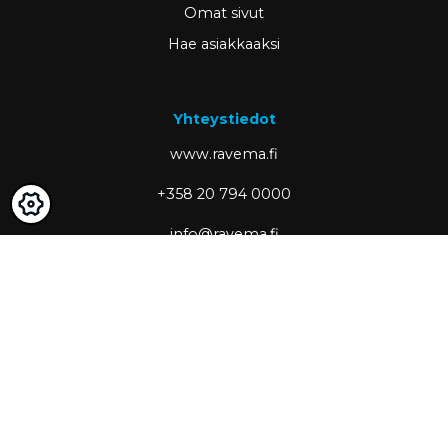
Omat sivut
Hae asiakkaaksi
Yhteystiedot
www.ravema.fi
+358 20 794 0000
info@ravema.fi
Ravema OY
PL 1000
33201 Tampere
Partner of