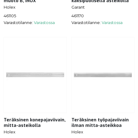
muoto B, INOX
kaksipuolisella asteikolla
Holex
Garant
461105
461170
Varastotilanne:
Varastossa
Varastotilanne:
Varastossa
Teräksinen konepajaviivain,
Teräksinen työpajaviivain
mitta-asteikolla
ilman mitta-asteikkoa
Holex
Holex