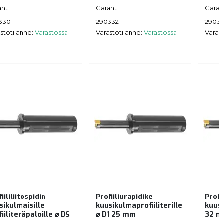
ant
Garant
Gara
330
290332
290
stotilanne:
Varastossa
Varastotilanne:
Varastossa
Vara
iililiitospidin
Profiiliurapidike
Prof
sikulmaisille
kuusikulmaprofiiliterille
kuus
fiiliteräpaloille ⌀ DS
⌀ D1 25 mm
32