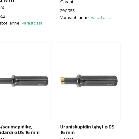
si WTO
Garant
nt
290353
352
Varastotilanne:
Varastossa
stotilanne:
Varastossa
-/saumapidike,
Uraniskupidin lyhyt ⌀ DS
ndardi ⌀ DS 16 mm
16 mm