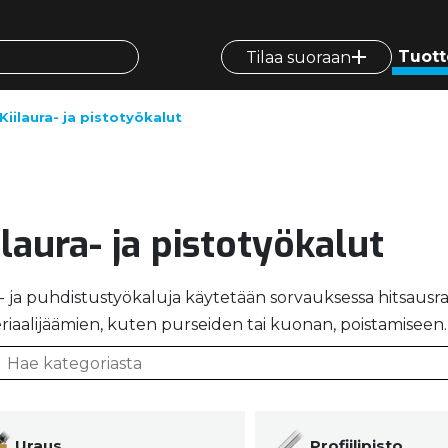
Tuott
Tilaa suoraan
Kiilaura- ja pistotyökalut
ilaura- ja pistotyökalut
- ja puhdistustyökaluja käytetään sorvauksessa hitsausra
riaalijäämien, kuten purseiden tai kuonan, poistamiseen.
Uraus
Profiilipisto