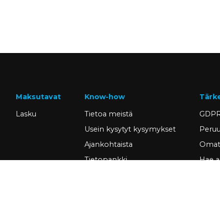
Maksutavat
Know-how
Tärk
Lasku
Tietoa meistä
GDPR
Usein kysytyt kysymykset
Peruu
Ajankohtaista
Omat 
Tietopankki
Hae a
Asiakastarinat