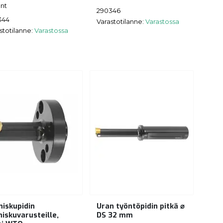
nt
290346
344
Varastotilanne:
Varastossa
stotilanne:
Varastossa
niskupidin
Uran työntöpidin pitkä ⌀
niskuvarusteille,
DS 32 mm