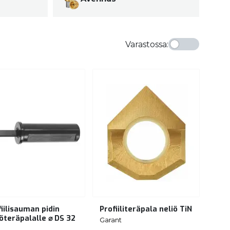
Varastossa
:
iilisauman pidin
Profiiliteräpala neliö TiN
iöteräpalalle ⌀ DS 32
Garant