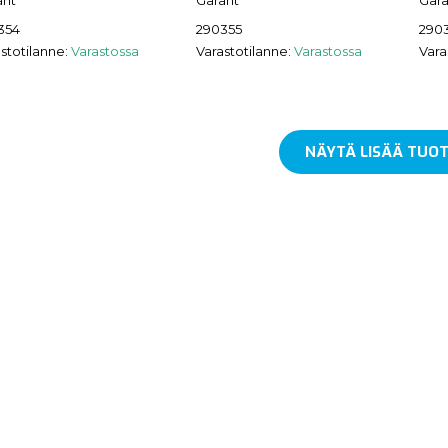
ant
Garant
Gara
354
290355
290
stotilanne:
Varastossa
Varastotilanne:
Varastossa
Vara
NÄYTÄ LISÄÄ TUOT