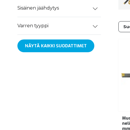
Sisäinen jäähdytys
Varren tyyppi
NÄYTÄ KAIKKI SUODATTIMET
Muo
nel
m