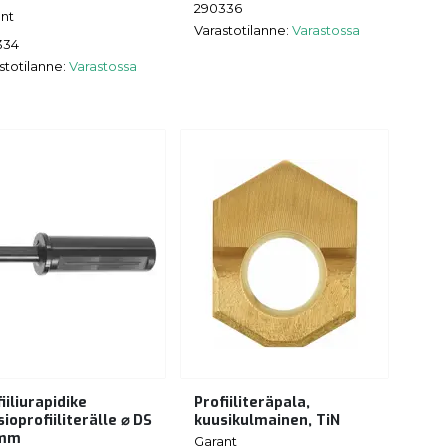
290336
nt
Varastotilanne:
Varastossa
334
stotilanne:
Varastossa
iiliurapidike
Profiiliteräpala,
ioprofiiliterälle ⌀ DS
kuusikulmainen, TiN
 mm
Garant