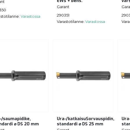
EWS + bens.
var
ant
Garant
Gara
350
290351
290
stotilanne:
Varastossa
Varastotilanne:
Varastossa
Vara
-/saumapidike,
Ura-/katkaisuSorvauspidin,
Ura
ndardi ⌀ DS 20 mm
standardi ⌀ DS 25 mm
sta