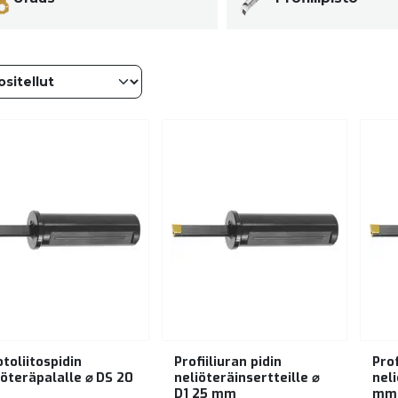
toliitospidin
Profiiliuran pidin
Prof
iöteräpalalle ⌀ DS 20
neliöteräinsertteille ⌀
nel
m
D1 25 mm
mm