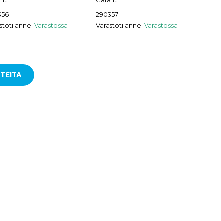
nt
Garant
356
290357
stotilanne:
Varastossa
Varastotilanne:
Varastossa
TEITA