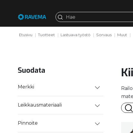
Etusivu
Tuotteet
Lastuava työstö
Sorvaus
Muut
Ki
Suodata
Merkki
Railo
mate
Leikkausmateriaali
Pinnoite