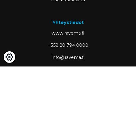
Yhteystiedot
www.ravema.fi
+358 20 794 0000
info@ravema.fi
Ravema OY
PL 1000
33201 Tampere
Partner of