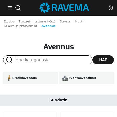
Etusivu
Tuotteet
Lastuava työstö
Sorvaus
Muut
Kiilaura- ja pistotyökalut
Avennus
Avennus
HAE
Profiiliavennus
Työntöaventimet
Suodatin