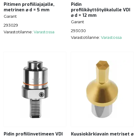
Pitimen profiiliajajalle,
Pidin
metrinen ⌀ d = 5 mm
profilikäyttötyökalulle VDI
⌀ d = 12 mm
Garant
Garant
293029
293030
Varastotilanne:
Varastossa
Varastotilanne:
Varastossa
Pidin profiilinvetimeen VDI
Kuusiokärkiavain metriset ⌀