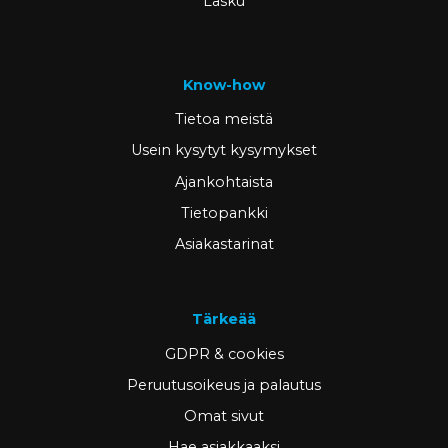
Lasku
Know-how
Tietoa meistä
Usein kysytyt kysymykset
Ajankohtaista
Tietopankki
Asiakastarinat
Tärkeää
GDPR & cookies
Peruutusoikeus ja palautus
Omat sivut
Hae asiakkaaksi