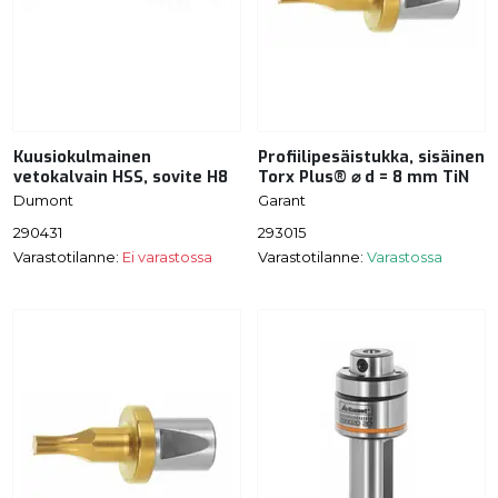
Kuusiokulmainen
Profiilipesäistukka, sisäinen
vetokalvain HSS, sovite H8
Torx Plus® ⌀ d = 8 mm TiN
Dumont
Garant
290431
293015
Varastotilanne:
Ei varastossa
Varastotilanne:
Varastossa