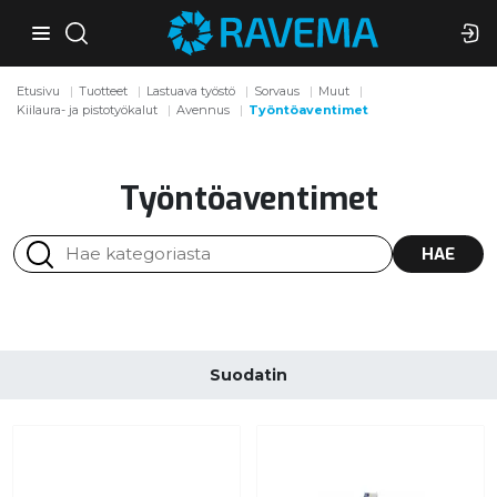
Etusivu
Tuotteet
Lastuava työstö
Sorvaus
Muut
Kiilaura- ja pistotyökalut
Avennus
Työntöaventimet
Työntöaventimet
HAE
Suodatin