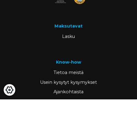
Maksutavat
Lasku
Know-how
Tietoa meistä
Usein kysytyt kysymykset
Ajankohtaista
Tietopankki
Asiakastarinat
Tärkeää