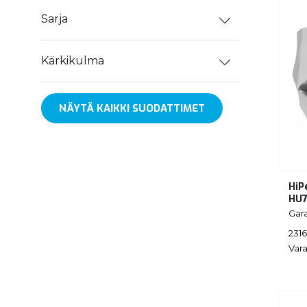
Sarja
Kärkikulma
NÄYTÄ KAIKKI SUODATTIMET
HiP
HU7
Gar
231
Vara