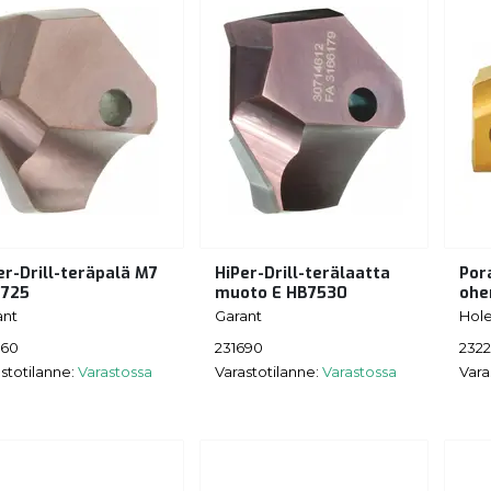
er-Drill-teräpalä M7
HiPer-Drill-terälaatta
Por
725
muoto E HB7530
ohe
ant
Garant
Hol
660
231690
232
stotilanne:
Varastossa
Varastotilanne:
Varastossa
Vara