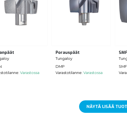
anpäät
Porauspäät
SMF
galoy
Tungaloy
Tun
N
DMP
SMF
stotilanne:
Varastossa
Varastotilanne:
Varastossa
Vara
NÄYTÄ LISÄÄ TUOT