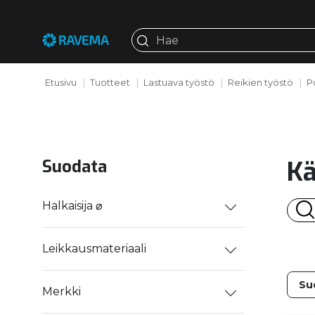
Etusivu
Tuotteet
Lastuava työstö
Reikien työstö
P
Kä
Suodata
Halkaisija ⌀
Leikkausmateriaali
Merkki