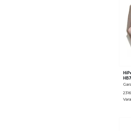
HiP
HB7
Gar
231
Vara