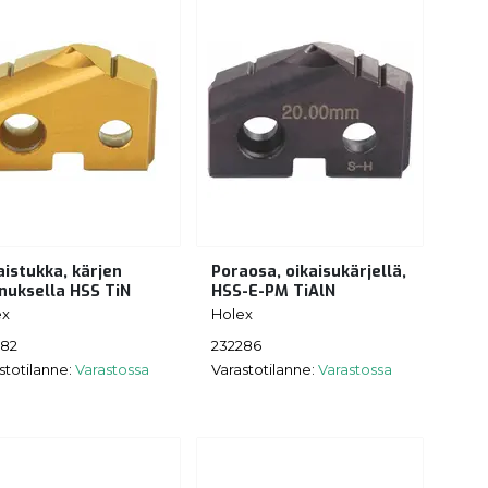
aistukka, kärjen
Poraosa, oikaisukärjellä,
nuksella HSS TiN
HSS-E-PM TiAlN
ex
Holex
282
232286
stotilanne:
Varastossa
Varastotilanne:
Varastossa