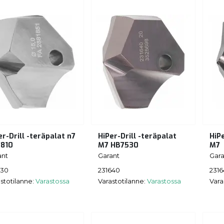
er-Drill -teräpalat n7
HiPer-Drill -teräpalat
HiPe
810
M7 HB7530
M7
ant
Garant
Gara
630
231640
2316
stotilanne:
Varastossa
Varastotilanne:
Varastossa
Vara