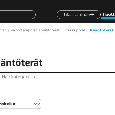
Tuott
Tilaa suoraan
orat
Vaihtoteräporat ja vaihtoterät
Kruunuporat
Kääntöterät
äntöterät