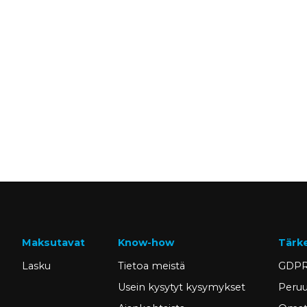
Maksutavat
Know-how
Tärk
Lasku
Tietoa meistä
GDPR
Usein kysytyt kysymykset
Peruu