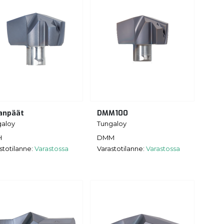
anpäät
DMM100
galoy
Tungaloy
H
DMM
stotilanne:
Varastossa
Varastotilanne:
Varastossa