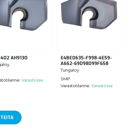
402 AH9130
E4BE0635-F998-4E59-
A662-69D98D99F658
galoy
Tungaloy
SMP
stotilanne:
Varastossa
Varastotilanne:
Varastossa
TEITA