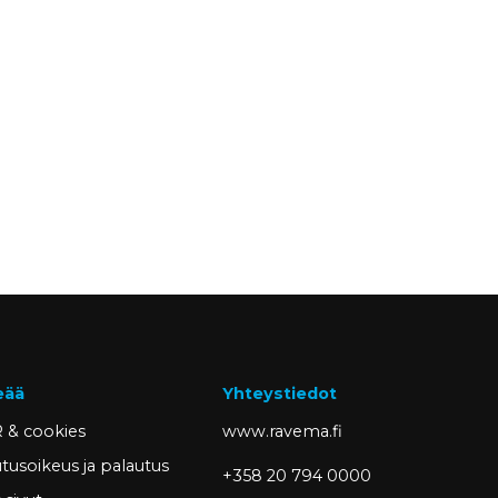
eää
Yhteystiedot
 & cookies
www.ravema.fi
tusoikeus ja palautus
+358 20 794 0000