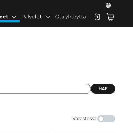
eet
Palvelut
Ota yhteyttä
HAE
Varastossa
: