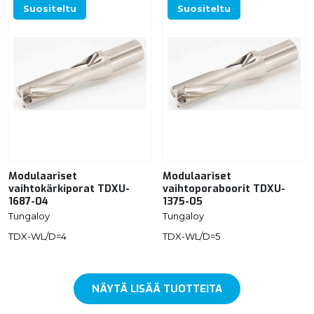
Suositeltu
Suositeltu
Modulaariset
Modulaariset
vaihtokärkiporat TDXU-
vaihtoporaboorit TDXU-
1687-04
1375-05
Tungaloy
Tungaloy
TDX-WL/D=4
TDX-WL/D=5
NÄYTÄ LISÄÄ TUOTTEITA