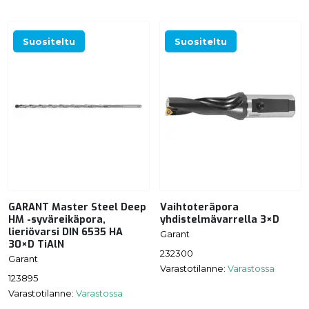
Suositeltu
Suositeltu
GARANT Master Steel Deep
Vaihtoteräpora
HM -syväreikäpora,
yhdistelmävarrella 3×D
lieriövarsi DIN 6535 HA
Garant
30×D TiAlN
232300
Garant
Varastotilanne:
Varastossa
123895
Varastotilanne:
Varastossa