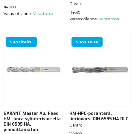
Garant
114360
114610
Varastotilanne:
Varastossa
Varastotilanne:
Varastossa
Suositeltu
Suositeltu
GARANT Master Alu Feed
HM-HPC-poranterä,
HM -pora sylinterivarrella
lieriövarsi DIN 6535 HA DLC
DIN 6535 HA,
Garant
pinnoittamaton
122602