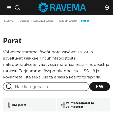
Etusivu
Tuotteet
Lastuava työstö
Reikien työstö
Porat
Porat
Valikoimastamme löydät poraustyökaluja, jotka
soveltuvat kaikkeen rouhintatyöstöstä
mikroporaukseen vaativissa materiaaleissa – nopeasti ja
tarkasti. Tarjoamme täysporakappaleita HSS:stä ja
kovametallista sekä useita erilaisia kääntöteräporia.
HAE
Vaihtoteräporat ja
HM-porat
vaihtoterät