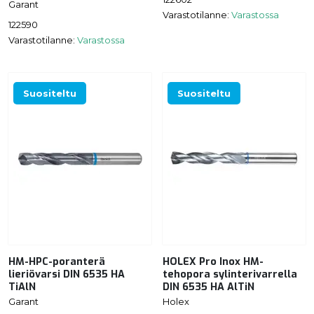
Garant
Varastotilanne:
Varastossa
122590
Varastotilanne:
Varastossa
Suositeltu
Suositeltu
HM-HPC-poranterä
HOLEX Pro Inox HM-
lieriövarsi DIN 6535 HA
tehopora sylinterivarrella
TiAlN
DIN 6535 HA AlTiN
Garant
Holex