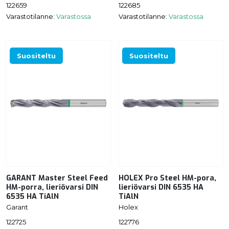
122659
122685
Varastotilanne:
Varastossa
Varastotilanne:
Varastossa
Suositeltu
Suositeltu
GARANT Master Steel Feed
HOLEX Pro Steel HM-pora,
HM-porra, lieriövarsi DIN
lieriövarsi DIN 6535 HA
6535 HA TiAlN
TiAlN
Garant
Holex
122725
122776