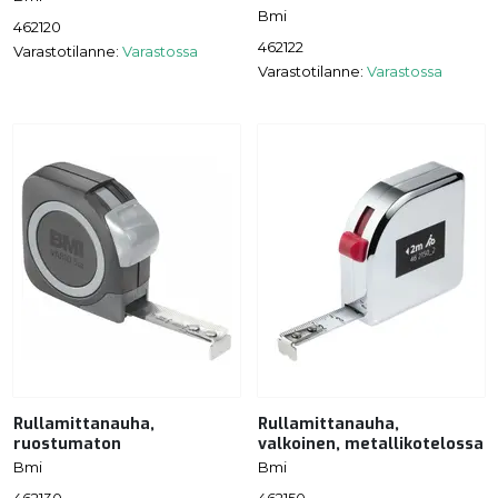
Bmi
462120
462122
Varastotilanne:
Varastossa
Varastotilanne:
Varastossa
Rullamittanauha,
Rullamittanauha,
ruostumaton
valkoinen, metallikotelossa
Bmi
Bmi