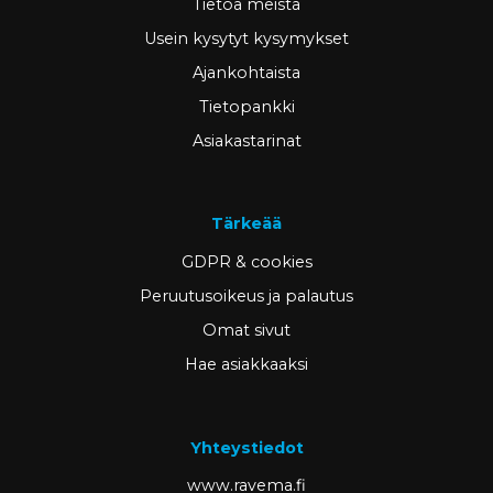
Tietoa meistä
Usein kysytyt kysymykset
Ajankohtaista
Tietopankki
Asiakastarinat
Tärkeää
GDPR & cookies
Peruutusoikeus ja palautus
Omat sivut
Hae asiakkaaksi
Yhteystiedot
www.ravema.fi