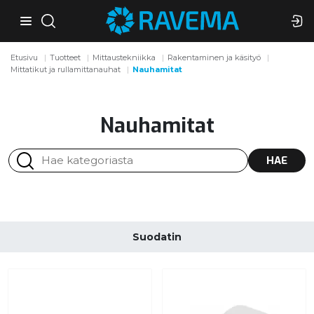
Etusivu
Tuotteet
Mittaustekniikka
Rakentaminen ja käsityö
Mittatikut ja rullamittanauhat
Nauhamitat
Nauhamitat
HAE
Suodatin