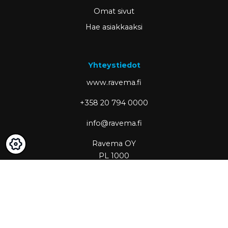
Omat sivut
Hae asiakkaaksi
Yhteystiedot
www.ravema.fi
+358 20 794 0000
info@ravema.fi
Ravema OY
PL 1000
33201 Tampere
Partner of