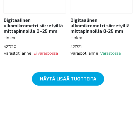
Digitaalinen
Digitaalinen
ulkomikrometri siirretyillä
ulkomikrometri siirretyillä
mittapinnoilla 0–25 mm
mittapinnoilla 0-25 mm
Holex
Holex
421720
421721
Varastotilanne:
Ei varastossa
Varastotilanne:
Varastossa
NÄYTÄ LISÄÄ TUOTTEITA