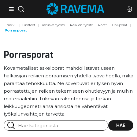
Etusivu
Tuotteet
Lastuava työstö
Reikien työstö
Porat
HM-porat
Porrasporat
Porrasporat
Kovametalliset askelporat mahdollistavat usean
halkaisijan reikien poraamisen yhdellä työvaiheella, mikä
parantaa tehokkuutta. Ne soveltuvat erityisen hyvin
porrastettujen reikien tekemiseen ohutlevyyn ja muihin
materiaaleihin. Tukevan rakenteensa ja tarkan
leikkuugeometriansa ansiosta ne vähentävät
työkalunvaihtojen tarvetta.
HAE