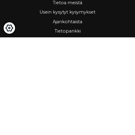
Tietoa meistä
Usein kysytyt kysymykset
Ajankohtaista
Tietopankki
Asiakastarinat
Tärkeää
GDPR & cookies
Peruutusoikeus ja palautus
Omat sivut
Hae asiakkaaksi
Yhteystiedot
www.ravema.fi