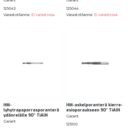
Garant
Garant
125043
125044
Varastotilanne:
Ei varastossa
Varastotilanne:
Ei varastossa
HM-
HM-askelporanterä kierre-
lyhytrapaporrasporanterä
esioporaukseen 90° TiAlN
ydänreiälle 90° TiAlN
Garant
Garant
125100