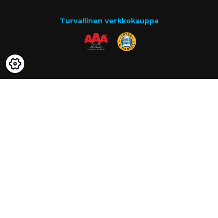
Turvallinen verkkokauppa
Maksutavat
Lasku
Know-how
Tietoa meistä
Usein kysytyt kysymykset
Ajankohtaista
Tietopankki