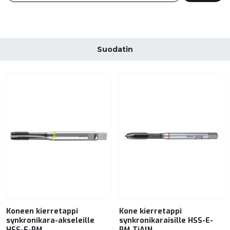
Suodatin
Koneen kierretappi
Kone kierretappi
synkronikara-akseleille
synkronikaraisille HSS-E-
HSS-E-PM
PM TiAlN