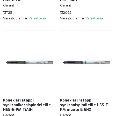
Garant
Garant
131125
132065
Varastotilanne:
Varastossa
Varastotilanne:
Varastossa
Konekierretappi
Konekierrretappi
synkronikaraispindeleille
synkronispindleille HSS-E-
HSS-E-PM TiAlN
PM muoto B 6HX
Garant
Garant