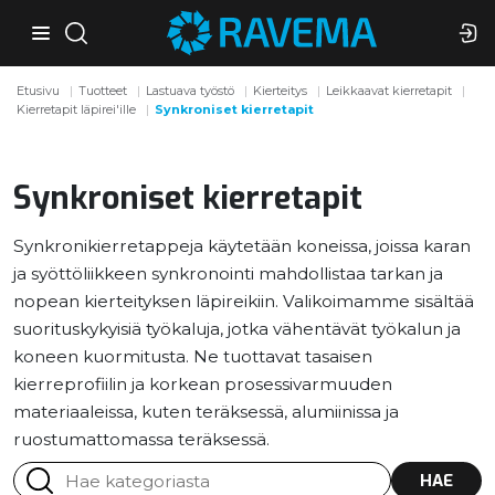
Etusivu
Tuotteet
Lastuava työstö
Kierteitys
Leikkaavat kierretapit
Kierretapit läpirei'ille
Synkroniset kierretapit
Synkroniset kierretapit
Synkronikierretappeja käytetään koneissa, joissa karan
ja syöttöliikkeen synkronointi mahdollistaa tarkan ja
nopean kierteityksen läpireikiin. Valikoimamme sisältää
suorituskykyisiä työkaluja, jotka vähentävät työkalun ja
koneen kuormitusta. Ne tuottavat tasaisen
kierreprofiilin ja korkean prosessivarmuuden
materiaaleissa, kuten teräksessä, alumiinissa ja
ruostumattomassa teräksessä.
HAE