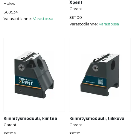
Xpent
Holex
Garant
360534
361100
Varastotilanne:
Varastossa
Varastotilanne:
Varastossa
Kiinnitysmoduuli, kiinteä
Kiinnitysmoduuli, liikkuva
Garant
Garant
361105
361110