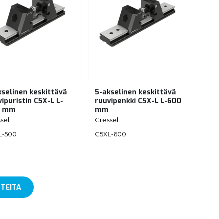
kselinen keskittävä
5-akselinen keskittävä
ipuristin C5X-L L-
ruuvipenkki C5X-L L-600
0 mm
mm
sel
Gressel
L-500
C5XL-600
TEITA