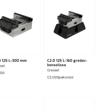
0 125 L-300 mm
C2.0 125 L-160 gredoc-
konsolissa
sel
Gressel
125
C2.0125pakonsol