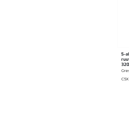
5-a
ruu
32
Gre
C5X