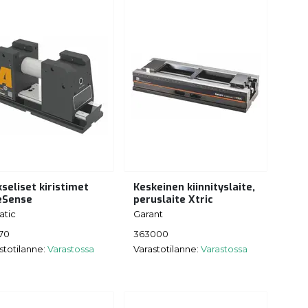
seliset kiristimet
Keskeinen kiinnityslaite,
eSense
peruslaite Xtric
atic
Garant
70
363000
stotilanne:
Varastossa
Varastotilanne:
Varastossa