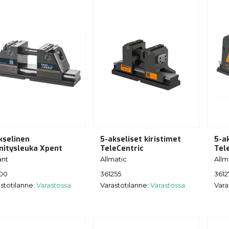
kselinen
5-akseliset kiristimet
5-ak
nnitysleuka Xpent
TeleCentric
Tel
ant
Allmatic
Allm
100
361255
3612
stotilanne:
Varastossa
Varastotilanne:
Varastossa
Vara