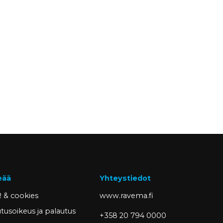
eää
Yhteystiedot
 & cookies
www.ravema.fi
tusoikeus ja palautus
+358 20 794 0000