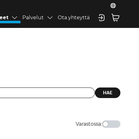
eet
Palvelut
Ota yhteyttä
HAE
Varastossa
: