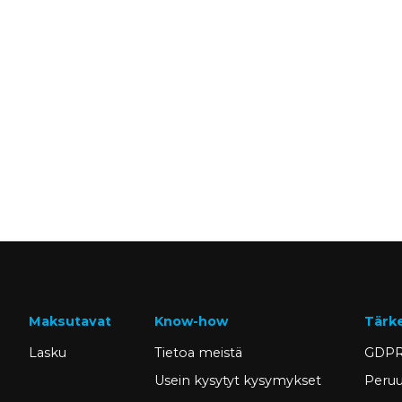
Maksutavat
Know-how
Tärk
Lasku
Tietoa meistä
GDPR
Usein kysytyt kysymykset
Peruu