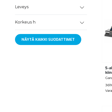
Leveys
Korkeus h
NÄYTÄ KAIKKI SUODATTIMET
5-a
kii
Gar
361
Vara