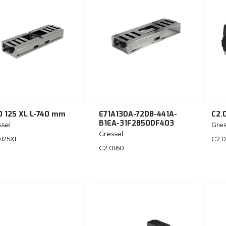
0 125 XL L-740 mm
E71A13DA-72D8-441A-
C2.
B1EA-31F2850DF403
ssel
Gres
Gressel
0125XL
C2.
C2.0160