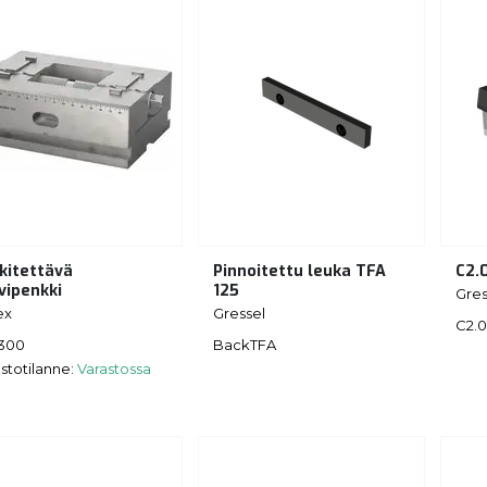
kitettävä
Pinnoitettu leuka TFA
C2.
vipenkki
125
Gres
ex
Gressel
C2.0
300
BackTFA
stotilanne:
Varastossa