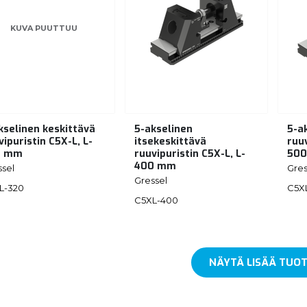
KUVA PUUTTUU
kselinen keskittävä
5-akselinen
5-a
vipuristin C5X-L, L-
itsekeskittävä
ruuv
0 mm
ruuvipuristin C5X-L, L-
50
400 mm
ssel
Gres
Gressel
L-320
C5X
C5XL-400
NÄYTÄ LISÄÄ TUOT