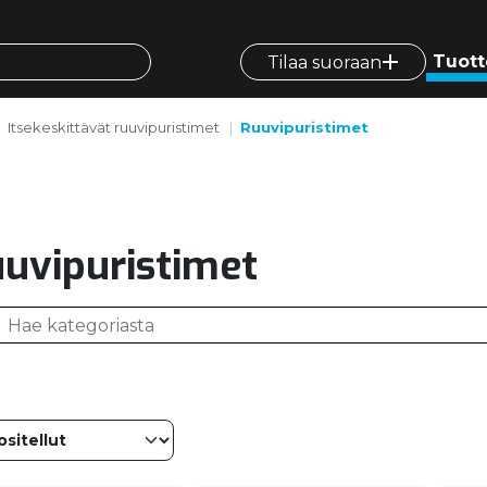
Tuott
Tilaa suoraan
Itsekeskittävät ruuvipuristimet
Ruuvipuristimet
uvipuristimet