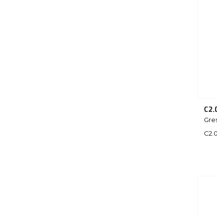
C2.
Gre
C2.