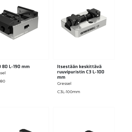
0 80 L-190 mm
Itsestään keskittävä
ruuvipuristin C3 L-100
sel
mm
080
Gressel
C3L-100mm