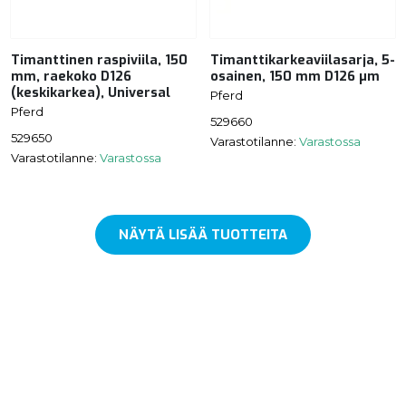
Timanttinen raspiviila, 150
Timanttikarkeaviilasarja, 5-
mm, raekoko D126
osainen, 150 mm D126 µm
(keskikarkea), Universal
Pferd
Pferd
529660
529650
Varastotilanne:
Varastossa
Varastotilanne:
Varastossa
NÄYTÄ LISÄÄ TUOTTEITA