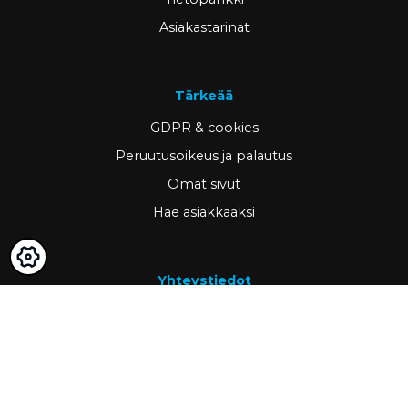
Asiakastarinat
Tärkeää
GDPR & cookies
Peruutusoikeus ja palautus
Omat sivut
Hae asiakkaaksi
Yhteystiedot
www.ravema.fi
+358 20 794 0000
info@ravema.fi