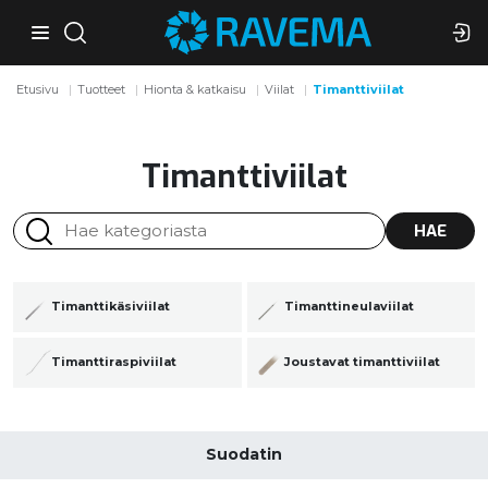
Etusivu
Tuotteet
Hionta & katkaisu
Viilat
Timanttiviilat
Timanttiviilat
HAE
Timanttikäsiviilat
Timanttineulaviilat
Timanttiraspiviilat
Joustavat timanttiviilat
Suodatin