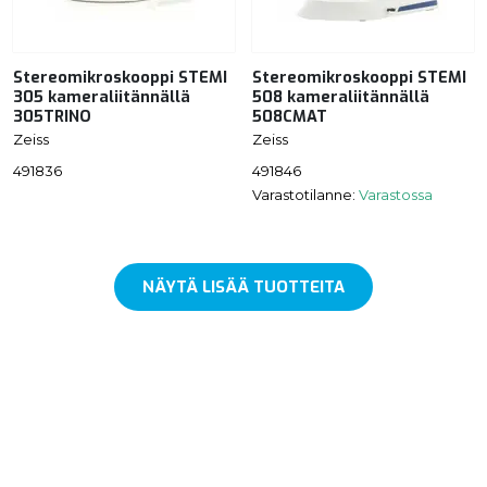
Stereomikroskooppi STEMI
Stereomikroskooppi STEMI
305 kameraliitännällä
508 kameraliitännällä
305TRINO
508CMAT
Zeiss
Zeiss
491836
491846
Varastotilanne:
Varastossa
NÄYTÄ LISÄÄ TUOTTEITA