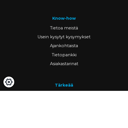
Know-how
Tietoa meistä
Usein kysytyt kysymykset
Ajankohtaista
Tietopankki
Asiakastarinat
Tärkeää
GDPR & cookies
Peruutusoikeus ja palautus
Omat sivut
Hae asiakkaaksi