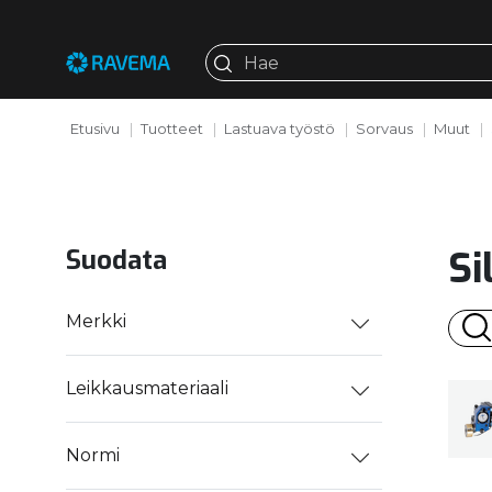
Etusivu
Tuotteet
Lastuava työstö
Sorvaus
Muut
Si
Suodata
Merkki
Leikkausmateriaali
Normi