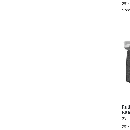
291
Vara
Rul
Kää
Zeu
2914