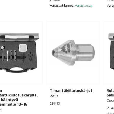
Varastotilanne:
Varastossa
Vara
in
Timanttikiillotuskärjet
Rul
nttikiillotuskärjille,
pidi
Zeus
 kääntyvä
Zeu
291410
emmalle 10–16
2914
s
Vara