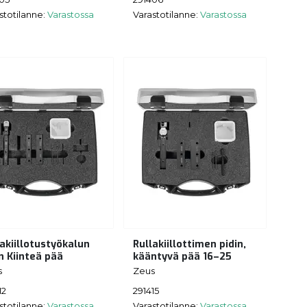
stotilanne:
Varastossa
Varastotilanne:
Varastossa
lakiillotustyökalun
Rullakiillottimen pidin,
n Kiinteä pää
kääntyvä pää 16–25
s
Zeus
12
291415
stotilanne:
Varastossa
Varastotilanne:
Varastossa