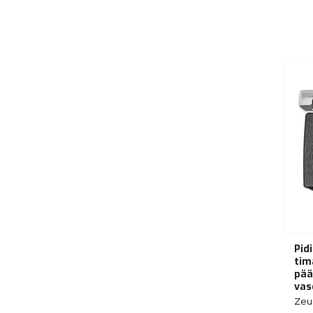
Pid
tima
pää
vas
Zeu