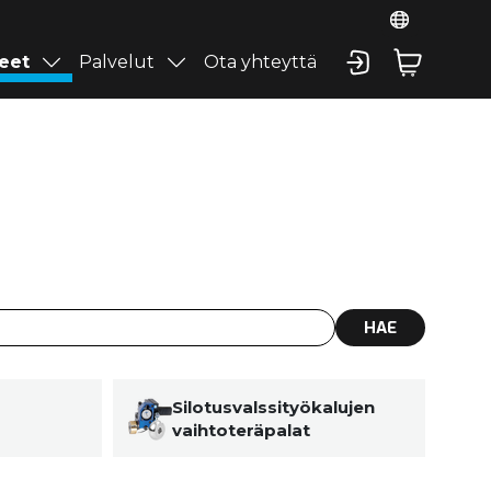
eet
Palvelut
Ota yhteyttä
HAE
Silotusvalssityökalujen
vaihtoteräpalat