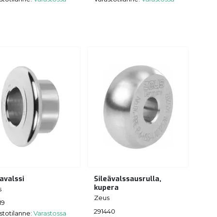
avalssi
Sileävalssausrulla,
kupera
s
Zeus
19
291440
stotilanne:
Varastossa