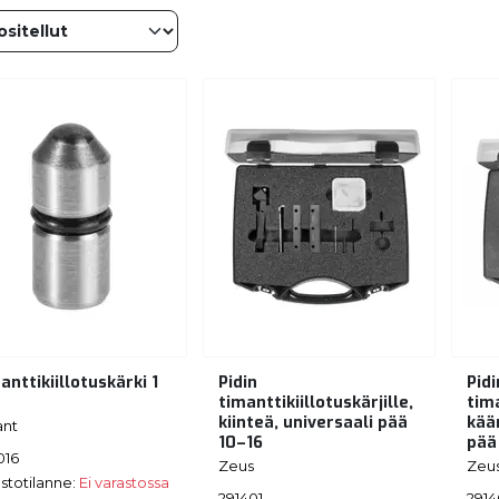
anttikiillotuskärki 1
Pidin
Pidi
m
timanttikiillotuskärjille,
tima
kiinteä, universaali pää
kää
ant
10–16
pää
016
Zeus
Zeu
stotilanne:
Ei varastossa
291401
2914