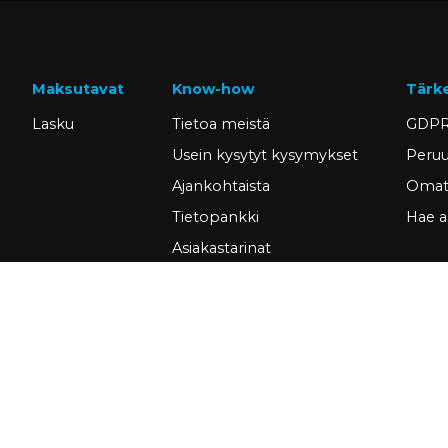
Maksutavat
Know-how
Tärk
Lasku
Tietoa meistä
GDPR
Usein kysytyt kysymykset
Peruu
Ajankohtaista
Omat 
Tietopankki
Hae a
Asiakastarinat