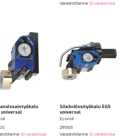
Varastotilanne:
Ei varastossa
tavalssaintyökalu
Sileävälssityökalu EG5
 universal
universal
oll
Ecoroll
500
291505
stotilanne:
Ei varastossa
Varastotilanne:
Ei varastossa