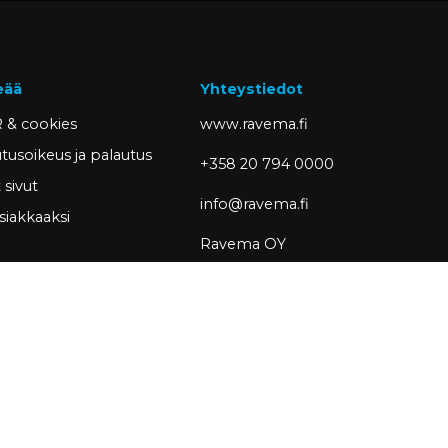
eää
Yhteystiedot
 & cookies
www.ravema.fi
tusoikeus ja palautus
+358 20 794 0000
sivut
info@ravema.fi
siakkaaksi
Ravema OY
PL 1000
33201 Tampere
Partner of