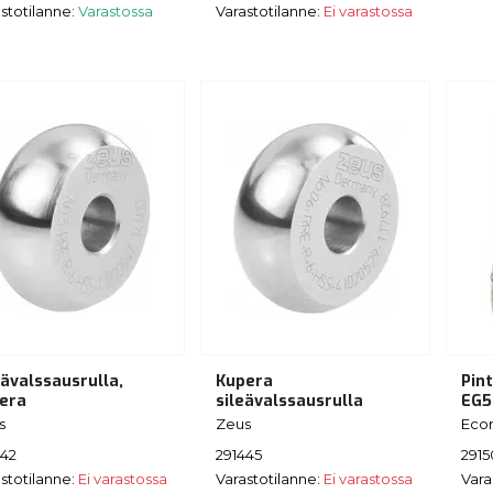
stotilanne:
Varastossa
Varastotilanne:
Ei varastossa
eävalssausrulla,
Kupera
Pin
era
sileävalssausrulla
EG5
s
Zeus
Ecor
442
291445
291
stotilanne:
Ei varastossa
Varastotilanne:
Ei varastossa
Vara