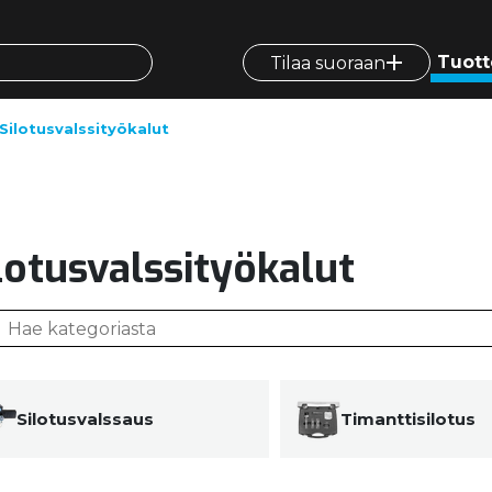
Tuott
Tilaa suoraan
Silotusvalssityökalut
lotusvalssityökalut
Silotusvalssaus
Timanttisilotus