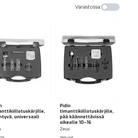
Varastossa
:
n
Pidin
nttikiillotuskärjille,
timanttikiillotuskärjille,
ntyvä, universaali
pää käännettävissä
oikealle 10–16
s
Zeus
05
291406