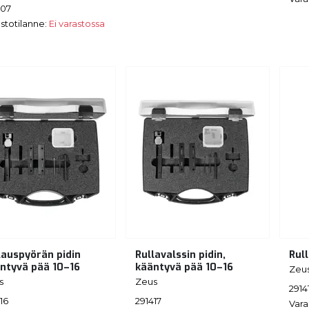
407
stotilanne:
Ei varastossa
lauspyörän pidin
Rullavalssin pidin,
Rull
ntyvä pää 10–16
kääntyvä pää 10–16
Zeu
s
Zeus
2914
16
291417
Vara