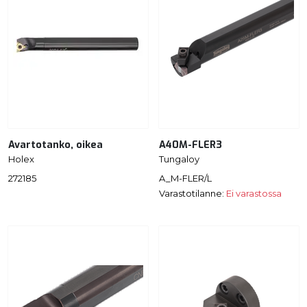
Avartotanko, oikea
A40M-FLER3
Holex
Tungaloy
272185
A_M-FLER/L
Varastotilanne:
Ei varastossa