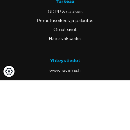
Tärkeää
GDPR & cookies
Peruutusoikeus ja palautus
Omat sivut
Hae asiakkaaksi
Yhteystiedot
www.ravema.fi
+358 20 794 0000
info@ravema.fi
Ravema OY
PL 1000
33201 Tampere