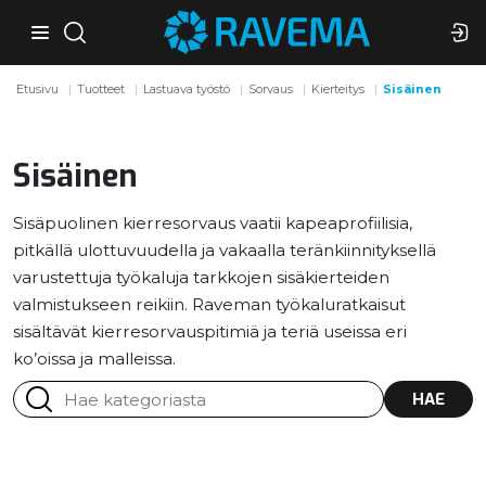
Etusivu
Tuotteet
Lastuava työstö
Sorvaus
Kierteitys
Sisäinen
Sisäinen
Sisäpuolinen kierresorvaus vaatii kapeaprofiilisia,
pitkällä ulottuvuudella ja vakaalla teränkiinnityksellä
varustettuja työkaluja tarkkojen sisäkierteiden
valmistukseen reikiin. Raveman työkaluratkaisut
sisältävät kierresorvauspitimiä ja teriä useissa eri
ko’oissa ja malleissa.
HAE