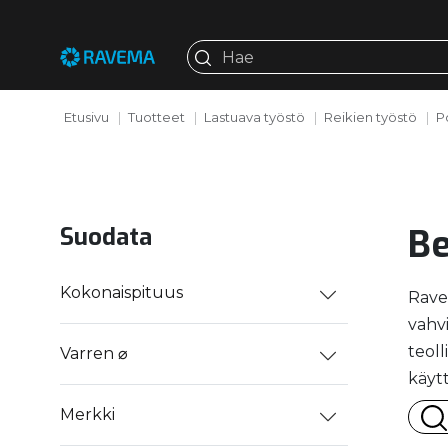
Etusivu
Tuotteet
Lastuava työstö
Reikien työstö
P
Be
Suodata
Kokonaispituus
Ravem
vahvi
teol
Varren ⌀
käytt
Merkki