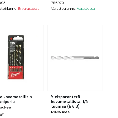
005
786070
stotilanne:
Ei varastossa
Varastotilanne:
Varastossa
ja kovametallisia
Yleisporanterä
oniporia
kovametallista, 1/4
tuumaa (E 6,3)
waukee
Milwaukee
081