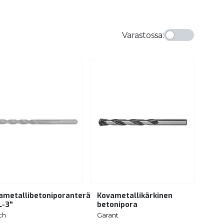
Varastossa
:
ametallibetoniporanterä
Kovametallikärkinen
L-3"
betonipora
ch
Garant