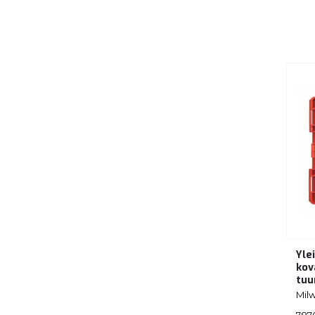
Yle
kov
tuu
Mil
7870