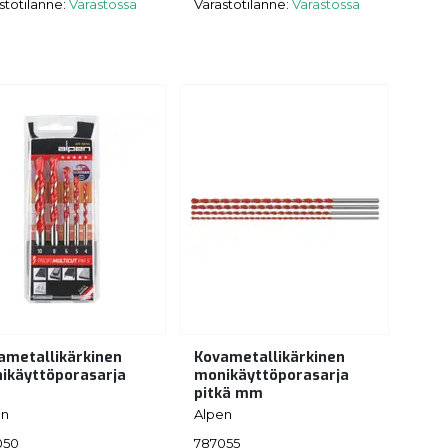
stotilanne:
Varastossa
Varastotilanne:
Varastossa
ametallikärkinen
Kovametallikärkinen
ikäyttöporasarja
monikäyttöporasarja
pitkä mm
en
Alpen
050
787055