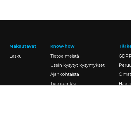
Maksutavat
Know-how
Tärk
Lasku
Tietoa meistä
GDPR
Usein kysytyt kysymykset
Peruu
Ajankohtaista
Omat 
Tietopankki
Hae a
Asiakastarinat