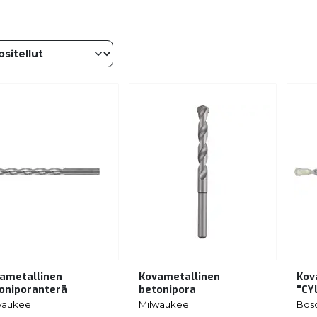
ametallinen
Kovametallinen
Kov
oniporanterä
betonipora
"CY
waukee
Milwaukee
Bos