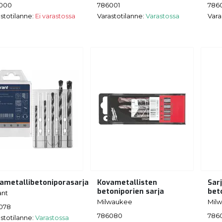
000
786001
786
stotilanne:
Ei varastossa
Varastotilanne:
Varastossa
Vara
ametallibetoniporasarja
Kovametallisten
Sar
betoniporien sarja
bet
ant
Milwaukee
Mil
078
786080
786
stotilanne:
Varastossa