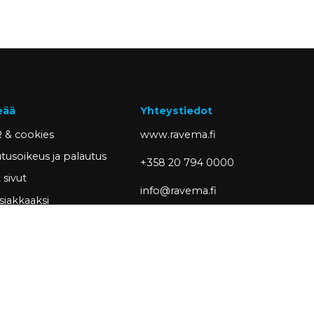
eää
Yhteystiedot
 & cookies
www.ravema.fi
tusoikeus ja palautus
+358 20 794 0000
sivut
info@ravema.fi
siakkaaksi
Ravema OY
PL 1000
33201 Tampere
Partner of