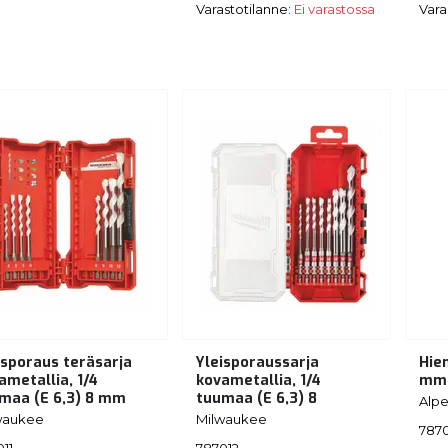
Varastotilanne:
Ei varastossa
Vara
isporaus teräsarja
Yleisporaussarja
Hie
ametallia, 1/4
kovametallia, 1/4
mm
maa (E 6,3) 8 mm
tuumaa (E 6,3) 8
Alp
waukee
Milwaukee
787
11
787012