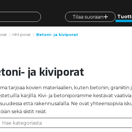
Tuott
Tilaa suoraan
orat
HM-porat
Betoni- ja kiviporat
toni- ja kiviporat
a tarjoaa kovien materiaalien, kuten betonin, graniitin ja
stetuilla kärjillä. Kivi- ja betoniporamme kestävät vaativ
lisuudessa että rakennusalalla. Ne ovat yhteensopivia is
öiän sekä siistit reiät.