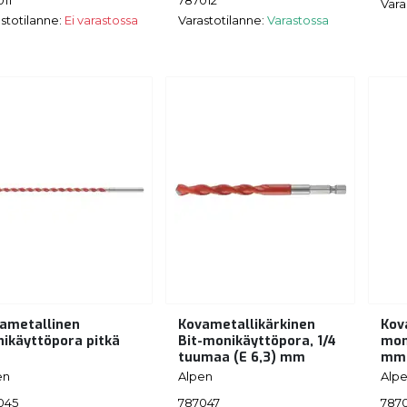
Vara
stotilanne:
Ei varastossa
Varastotilanne:
Varastossa
ametallinen
Kovametallikärkinen
Kov
ikäyttöpora pitkä
Bit-monikäyttöpora, 1/4
mon
m
tuumaa (E 6,3) mm
mm
en
Alpen
Alp
045
787047
787