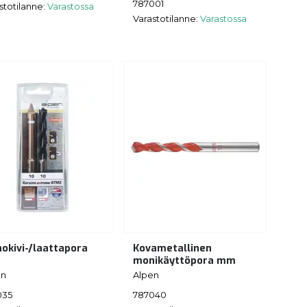
787001
stotilanne:
Varastossa
Varastotilanne:
Varastossa
nokivi-/laattapora
Kovametallinen
monikäyttöpora mm
en
Alpen
035
787040