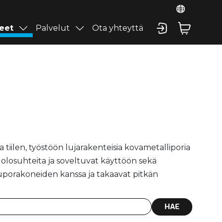
eet
Palvelut
Ota yhteyttä
 tiilen, työstöön lujarakenteisia kovametalliporia
ia olosuhteita ja soveltuvat käyttöön sekä
kuporakoneiden kanssa ja takaavat pitkän
HAE