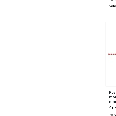
Vara
Kov
mon
m
Alp
787