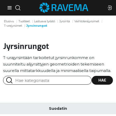
Etusivu
Tuotteet
Lastuava työstö
Jyrsintä
Vaihtoteräjyrsimet
T-urajyrsimet
Jyrsinrungot
Jyrsinrungot
T-urajyrsintään tarkoitetut jyrsinrunkomme on
suunniteltu alijyrsittyjen geometrioiden tekemiseen
suurella mittatarkkuudella ja minimaalisella taipumalla.
HAE
Suodatin