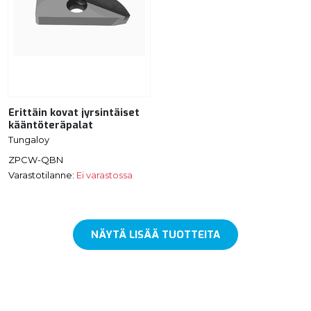
Erittäin kovat jyrsintäiset
kääntöteräpalat
Tungaloy
ZPCW-QBN
Varastotilanne:
Ei varastossa
NÄYTÄ LISÄÄ TUOTTEITA