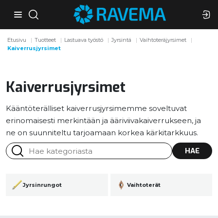
Etusivu
Tuotteet
Lastuava työstö
Jyrsintä
Vaihtoteräjyrsimet
Kaiverrusjyrsimet
Kaiverrusjyrsimet
Kääntöterälliset kaiverrusjyrsimemme soveltuvat
erinomaisesti merkintään ja ääriviivakaiverrukseen, ja
ne on suunniteltu tarjoamaan korkea kärkitarkkuus.
HAE
Jyrsinrungot
Vaihtoterät