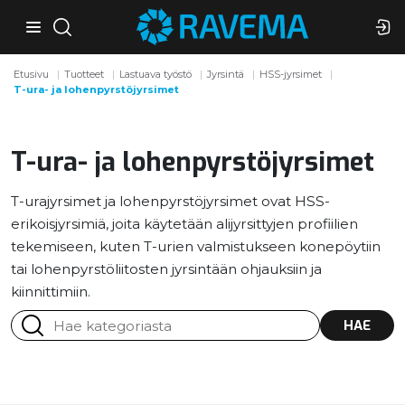
Etusivu
Tuotteet
Lastuava työstö
Jyrsintä
HSS-jyrsimet
T-ura- ja lohenpyrstöjyrsimet
T-ura- ja lohenpyrstöjyrsimet
T-urajyrsimet ja lohenpyrstöjyrsimet ovat HSS-
erikoisjyrsimiä, joita käytetään alijyrsittyjen profiilien
tekemiseen, kuten T-urien valmistukseen konepöytiin
tai lohenpyrstöliitosten jyrsintään ohjauksiin ja
kiinnittimiin.
HAE