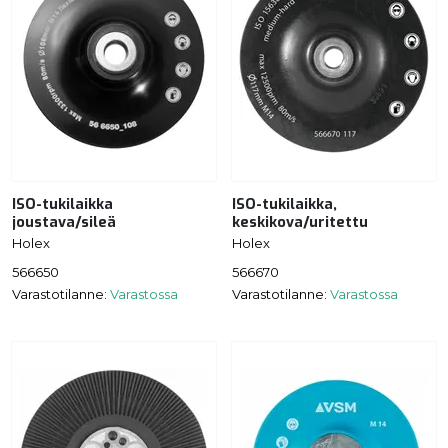
ISO-tukilaikka
ISO-tukilaikka,
joustava/sileä
keskikova/uritettu
Holex
Holex
566650
566670
Varastotilanne:
Varastossa
Varastotilanne:
Varastossa