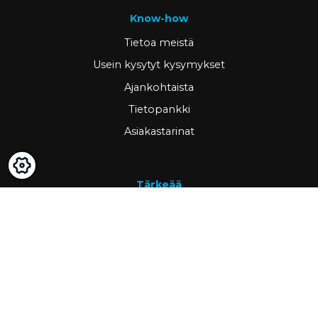
Know-how
Tietoa meistä
Usein kysytyt kysymykset
Ajankohtaista
Tietopankki
Asiakastarinat
Tärkeää
GDPR & cookies
Peruutusoikeus ja palautus
Omat sivut
Hae asiakkaaksi