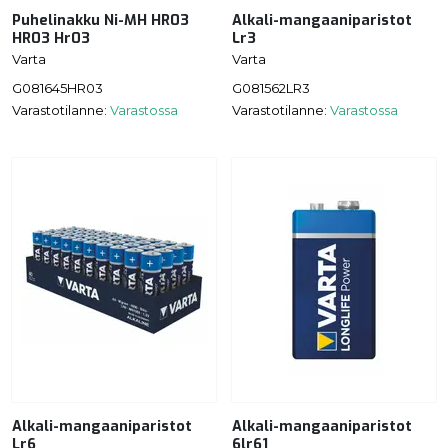
Puhelinakku Ni-MH HR03
Alkali-mangaaniparistot
HR03 Hr03
Lr3
Varta
Varta
G081645HR03
G081562LR3
Varastotilanne:
Varastossa
Varastotilanne:
Varastossa
Alkali-mangaaniparistot
Alkali-mangaaniparistot
Lr6
6lr61