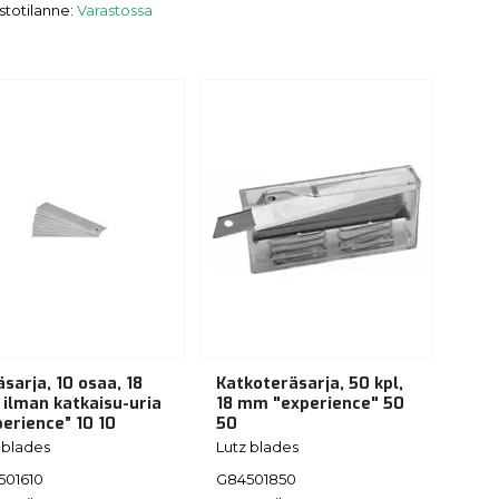
stotilanne:
Varastossa
sarja, 10 osaa, 18
Katkoteräsarja, 50 kpl,
ilman katkaisu-uria
18 mm "experience" 50
perience” 10 10
50
 blades
Lutz blades
501610
G84501850