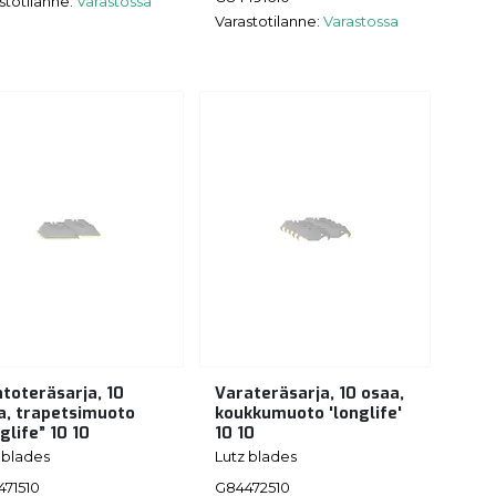
stotilanne:
Varastossa
Varastotilanne:
Varastossa
htoteräsarja, 10
Varateräsarja, 10 osaa,
a, trapetsimuoto
koukkumuoto 'longlife'
glife” 10 10
10 10
 blades
Lutz blades
71510
G84472510