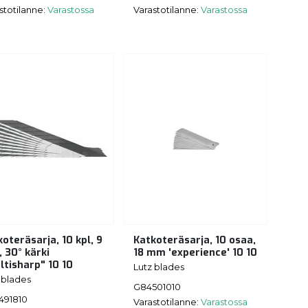
stotilanne:
Varastossa
Varastotilanne:
Varastossa
oteräsarja, 10 kpl, 9
Katkoteräsarja, 10 osaa,
 30° kärki
18 mm 'experience' 10 10
ltisharp" 10 10
Lutz blades
 blades
G84501010
491810
Varastotilanne:
Varastossa