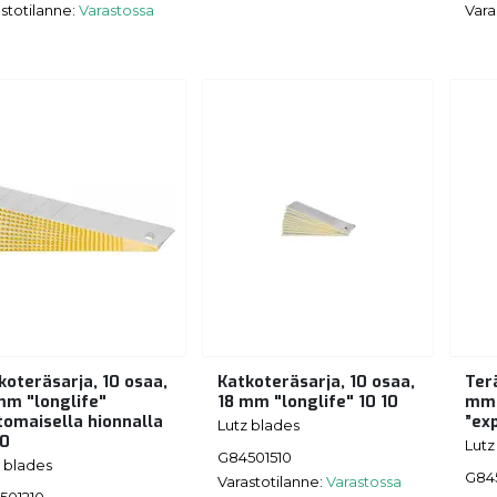
stotilanne:
Varastossa
Vara
koteräsarja, 10 osaa,
Katkoteräsarja, 10 osaa,
Terä
mm "longlife"
18 mm "longlife" 10 10
mm 
tomaisella hionnalla
”ex
Lutz blades
10
Lutz
G84501510
 blades
G84
Varastotilanne:
Varastossa
501210