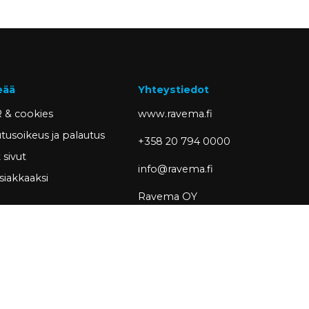
eää
Yhteystiedot
 & cookies
www.ravema.fi
tusoikeus ja palautus
+358 20 794 0000
sivut
info@ravema.fi
siakkaaksi
Ravema OY
PL 1000
33201 Tampere
Partner of