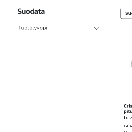
Suodata
Tuotetyyppi
Eri
pit
Lutz
G84