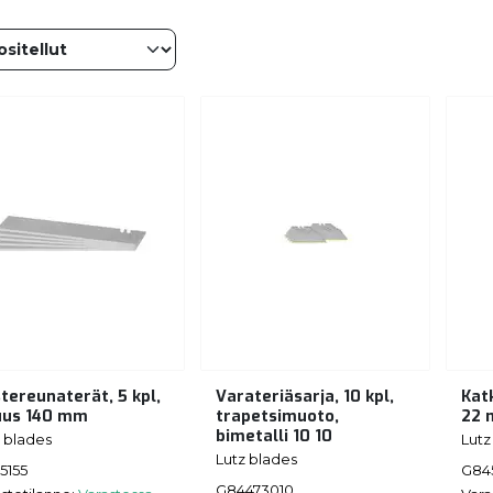
stereunaterät, 5 kpl,
Varateriäsarja, 10 kpl,
Kat
uus 140 mm
trapetsimuoto,
22 
bimetalli 10 10
 blades
Lutz
Lutz blades
5155
G845
G84473010