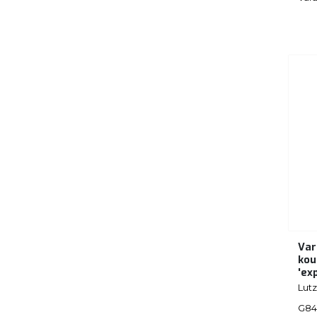
Var
kou
'ex
Lutz
G84