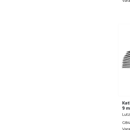
Vara
Kat
9 m
Lutz
G84
Vara