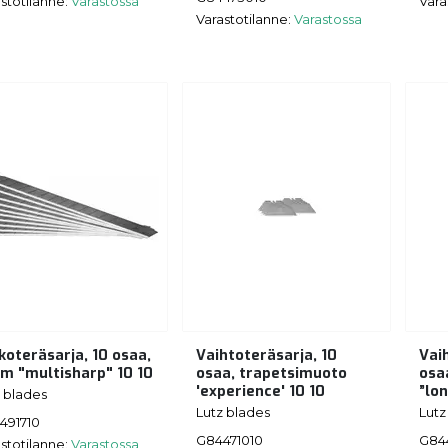
stotilanne:
Varastossa
Vara
Varastotilanne:
Varastossa
koteräsarja, 10 osaa,
Vaihtoteräsarja, 10
Vai
m "multisharp" 10 10
osaa, trapetsimuoto
osa
'experience' 10 10
”lon
 blades
Lutz blades
Lutz
491710
G84471010
G844
stotilanne:
Varastossa