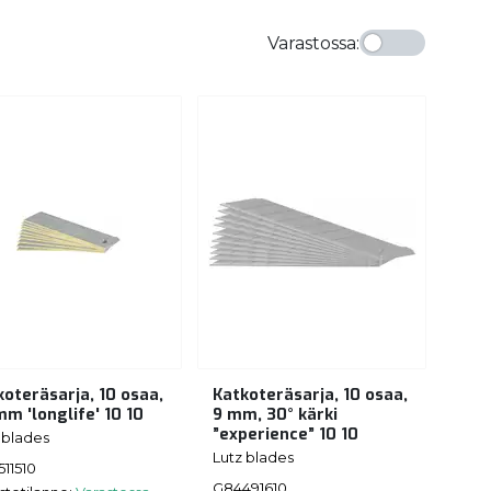
Varastossa
:
koteräsarja, 10 osaa,
Katkoteräsarja, 10 osaa,
mm 'longlife' 10 10
9 mm, 30° kärki
”experience” 10 10
 blades
Lutz blades
11510
G84491610