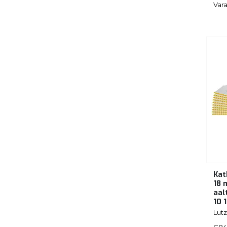
Vara
Kat
18 
aal
10 
Lutz
G84