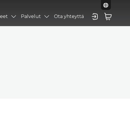
eet
Palvelut
Ota yhteyttä