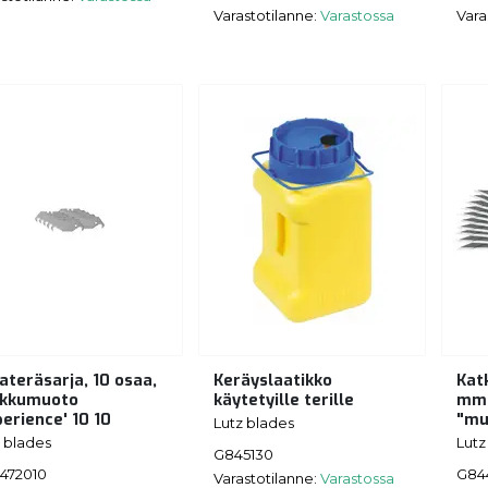
Varastotilanne:
Varastossa
Vara
ateräsarja, 10 osaa,
Keräyslaatikko
Katk
kkumuoto
käytetyille terille
mm,
perience' 10 10
"mu
Lutz blades
 blades
Lutz
G845130
472010
G84
Varastotilanne:
Varastossa