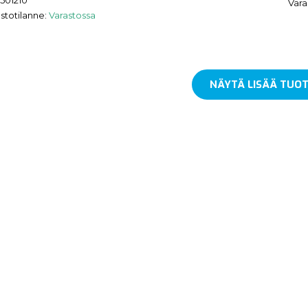
Vara
stotilanne:
Varastossa
NÄYTÄ LISÄÄ TUOT