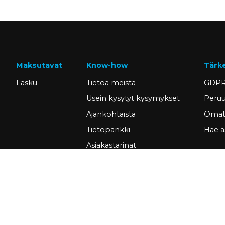
Maksutavat
Know-how
Tärk
Lasku
Tietoa meistä
GDPR
Usein kysytyt kysymykset
Peruu
Ajankohtaista
Omat 
Tietopankki
Hae a
Asiakastarinat