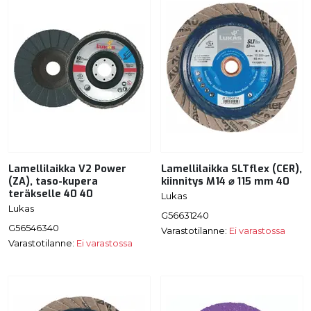
Lamellilaikka V2 Power
Lamellilaikka SLTflex (CER),
(ZA), taso-kupera
kiinnitys M14 ⌀ 115 mm 40
teräkselle 40 40
Lukas
Lukas
G56631240
G56546340
Varastotilanne:
Ei varastossa
Varastotilanne:
Ei varastossa