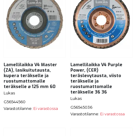
Lamellilaikka V4 Master
Lamellilaikka V4 Purple
(ZA), lasikuitutausta,
Power, (CER)
kupera teräkselle ja
teräslevytausta, viisto
ruostumattomalle
teräkselle ja
teräkselle ⌀ 125 mm 60
ruostumattomalle
teräkselle 36 36
Lukas
Lukas
G56544560
G56545036
Varastotilanne:
Ei varastossa
Varastotilanne:
Ei varastossa