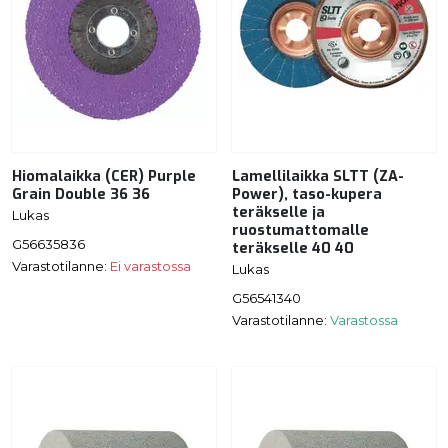
Hiomalaikka (CER) Purple
Lamellilaikka SLTT (ZA-
Grain Double 36 36
Power), taso-kupera
teräkselle ja
Lukas
ruostumattomalle
G56635836
teräkselle 40 40
Varastotilanne:
Ei varastossa
Lukas
G56541340
Varastotilanne:
Varastossa