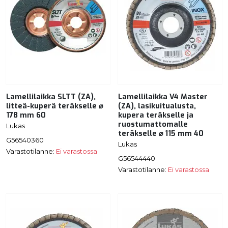
Lamellilaikka SLTT (ZA),
Lamellilaikka V4 Master
litteä-kuperä teräkselle ⌀
(ZA), lasikuitualusta,
178 mm 60
kupera teräkselle ja
ruostumattomalle
Lukas
teräkselle ⌀ 115 mm 40
G56540360
Lukas
Varastotilanne:
Ei varastossa
G56544440
Varastotilanne:
Ei varastossa