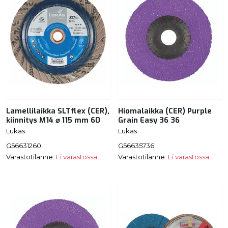
Lamellilaikka SLTflex (CER),
Hiomalaikka (CER) Purple
kiinnitys M14 ⌀ 115 mm 60
Grain Easy 36 36
Lukas
Lukas
G56631260
G56635736
Varastotilanne:
Ei varastossa
Varastotilanne:
Ei varastossa