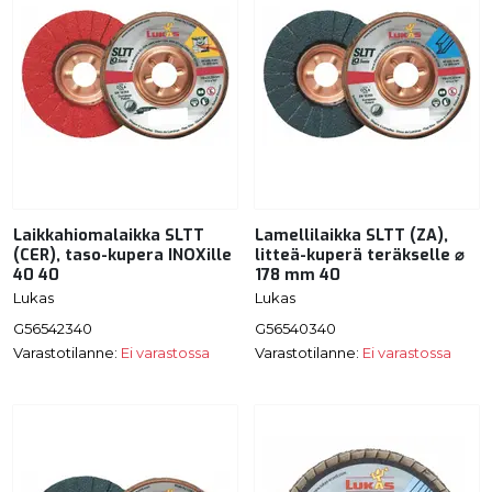
Laikkahiomalaikka SLTT
Lamellilaikka SLTT (ZA),
(CER), taso-kupera INOXille
litteä-kuperä teräkselle ⌀
40 40
178 mm 40
Lukas
Lukas
G56542340
G56540340
Varastotilanne:
Ei varastossa
Varastotilanne:
Ei varastossa