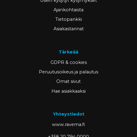
Usein kysytyt kysymykset
Ajankohtaista
Tietopankki
Asiakastarinat
Tärkeää
GDPR & cookies
Peruutusoikeus ja palautus
Omat sivut
Hae asiakkaaksi
Yhteystiedot
www.ravema.fi
+358 20 794 0000