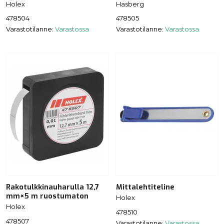
Holex
Hasberg
478504
478505
Varastotilanne:
Varastossa
Varastotilanne:
Varastossa
Rakotulkkinauharulla 12,7
Mittalehtiteline
mm×5 m ruostumaton
Holex
Holex
478510
478507
Varastotilanne:
Varastossa