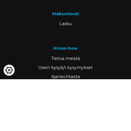
Maksutavat
Lasku
Know-how
Tietoa meistä
Usein kysytyt kysymykset
Ajankohtaista
Tietopankki
Asiakastarinat
Tärkeää
GDPR & cookies